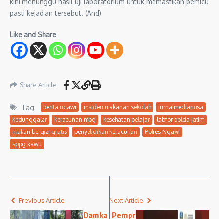
kini menunggu hasil uji laboratorium untuk memastikan pemicu
pasti kejadian tersebut. (And)
Like and Share
Share Article
Tag:
berita ngawi
insiden makanan sekolah
jurnalmedianusa
kedunggalar
keracunan mbg
kesehatan pelajar
labfor polda jatim
makan bergizi gratis
penyelidikan keracunan
Polres Ngawi
sppg kawu
Previous Article
Next Article
Damka
Pempr