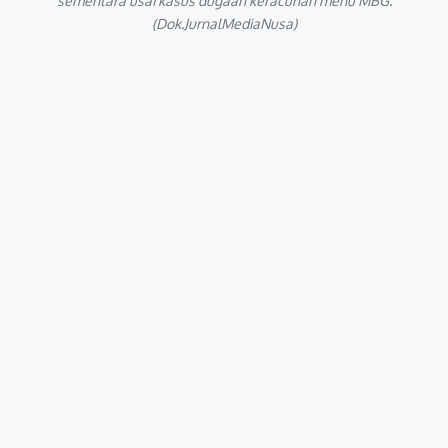
sementara usai kasus dugaan keracunan menu MBG.
(Dok.JurnalMediaNusa)