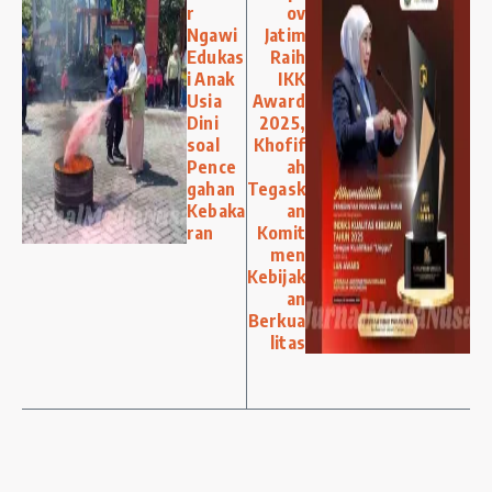
r
ov
Ngawi
Jatim
Edukas
Raih
i Anak
IKK
Usia
Award
Dini
2025,
soal
Khofif
Pence
ah
gahan
Tegask
Kebaka
an
ran
Komit
men
Kebijak
an
Berkua
litas