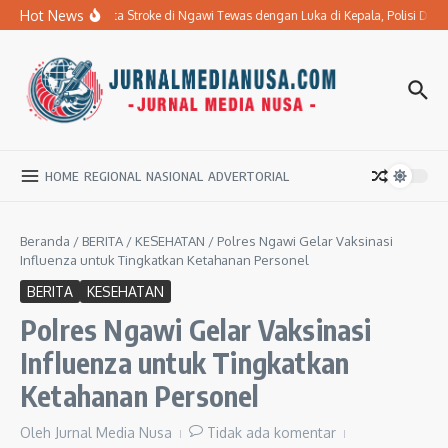
Lewati ke konten
Hot News
Ibu Penderita Stroke di Ngawi Tewas dengan Luka di Kepala, Polisi Da
HOME
REGIONAL
NASIONAL
ADVERTORIAL
Beranda
/
BERITA
/
KESEHATAN
/
Polres Ngawi Gelar Vaksinasi
Influenza untuk Tingkatkan Ketahanan Personel
BERITA
KESEHATAN
Polres Ngawi Gelar Vaksinasi
Influenza untuk Tingkatkan
Ketahanan Personel
Oleh
Jurnal Media Nusa
Tidak ada komentar