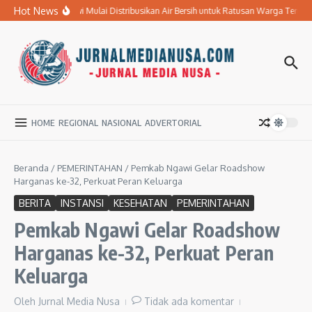
Lewati ke konten
Hot News
BPBD Ngawi Mulai Distribusikan Air Bersih untuk Ratusan Warga Terdam
HOME
REGIONAL
NASIONAL
ADVERTORIAL
Beranda
/
PEMERINTAHAN
/
Pemkab Ngawi Gelar Roadshow
Harganas ke-32, Perkuat Peran Keluarga
BERITA
INSTANSI
KESEHATAN
PEMERINTAHAN
Pemkab Ngawi Gelar Roadshow
Harganas ke-32, Perkuat Peran
Keluarga
Oleh
Jurnal Media Nusa
Tidak ada komentar