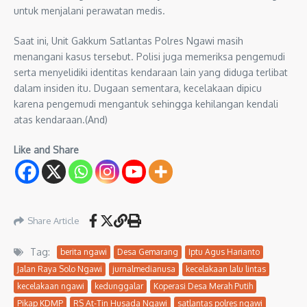
untuk menjalani perawatan medis.
Saat ini, Unit Gakkum Satlantas Polres Ngawi masih
menangani kasus tersebut. Polisi juga memeriksa pengemudi
serta menyelidiki identitas kendaraan lain yang diduga terlibat
dalam insiden itu. Dugaan sementara, kecelakaan dipicu
karena pengemudi mengantuk sehingga kehilangan kendali
atas kendaraan.(And)
Like and Share
Share Article
Tag:
berita ngawi
Desa Gemarang
Iptu Agus Harianto
Jalan Raya Solo Ngawi
jurnalmedianusa
kecelakaan lalu lintas
kecelakaan ngawi
kedunggalar
Koperasi Desa Merah Putih
Pikap KDMP
RS At-Tin Husada Ngawi
satlantas polres ngawi