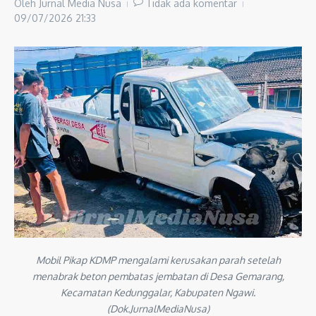
Oleh
Jurnal Media Nusa
Tidak ada komentar
09/07/2026
21:33
Mobil Pikap KDMP mengalami kerusakan parah setelah
menabrak beton pembatas jembatan di Desa Gemarang,
Kecamatan Kedunggalar, Kabupaten Ngawi.
(Dok.JurnalMediaNusa)