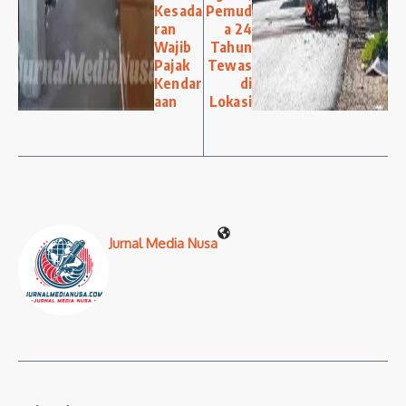
Kesada
Pemud
ran
a 24
Wajib
Tahun
Pajak
Tewas
Kendar
di
aan
Lokasi
Jurnal Media Nusa