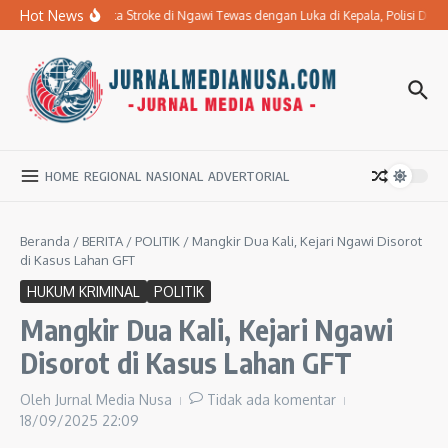
Lewati ke konten
Hot News
Ibu Penderita Stroke di Ngawi Tewas dengan Luka di Kepala, Polisi Da
HOME
REGIONAL
NASIONAL
ADVERTORIAL
Beranda
/
BERITA
/
POLITIK
/
Mangkir Dua Kali, Kejari Ngawi Disorot
di Kasus Lahan GFT
HUKUM KRIMINAL
POLITIK
Mangkir Dua Kali, Kejari Ngawi
Disorot di Kasus Lahan GFT
Oleh
Jurnal Media Nusa
Tidak ada komentar
18/09/2025
22:09