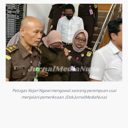
Petugas Kejari Ngawi mengawal seorang perempuan usai
menjalani pemeriksaan. (Dok.JurnalMediaNusa)