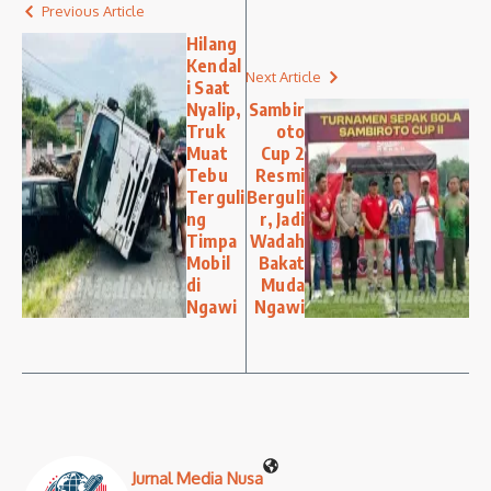
Previous Article
Hilang
Kendal
Next Article
i Saat
Nyalip,
Sambir
Truk
oto
Muat
Cup 2
Tebu
Resmi
Terguli
Berguli
ng
r, Jadi
Timpa
Wadah
Mobil
Bakat
di
Muda
Ngawi
Ngawi
Jurnal Media Nusa