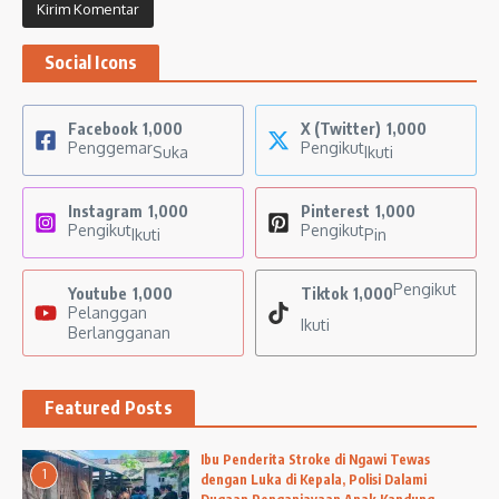
Social Icons
Facebook
1,000
X (Twitter)
1,000
Penggemar
Pengikut
Suka
Ikuti
Instagram
1,000
Pinterest
1,000
Pengikut
Pengikut
Ikuti
Pin
Pengikut
Youtube
1,000
Tiktok
1,000
Pelanggan
Ikuti
Berlangganan
Featured Posts
Ibu Penderita Stroke di Ngawi Tewas
1
dengan Luka di Kepala, Polisi Dalami