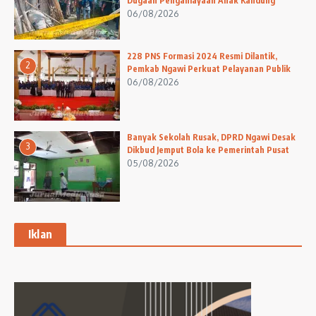
Dugaan Penganiayaan Anak Kandung
06/08/2026
228 PNS Formasi 2024 Resmi Dilantik,
2
Pemkab Ngawi Perkuat Pelayanan Publik
06/08/2026
Banyak Sekolah Rusak, DPRD Ngawi Desak
3
Dikbud Jemput Bola ke Pemerintah Pusat
05/08/2026
Iklan