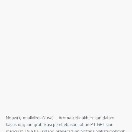
Ngawi (JurnalMediaNusa) – Aroma ketidakberesan dalam
kasus dugaan gratifikasi pembebasan lahan PT GFT kian
menguat. Dua kali sidang praperadilan Notaris Nafiaturrohmah