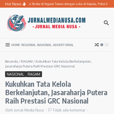
Lewati ke konten
Hot News
Ibu Penderita Stroke di Ngawi Tewas dengan Luka di Kepala, Polisi Dal
HOME
REGIONAL
NASIONAL
ADVERTORIAL
Beranda
/
RAGAM
/
Kukuhkan Tata Kelola Berkelanjutan,
Jasaraharja Putera Raih Prestasi GRC Nasional
NASIONAL
RAGAM
Kukuhkan Tata Kelola
Berkelanjutan, Jasaraharja Putera
Raih Prestasi GRC Nasional
Oleh
Jurnal Media Nusa
Tidak ada komentar