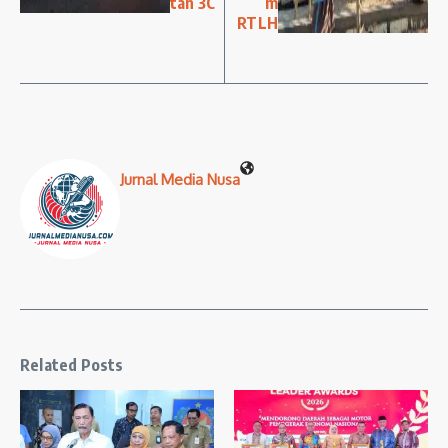
tan 3C
m
RTLH
Jurnal Media Nusa
Related Posts