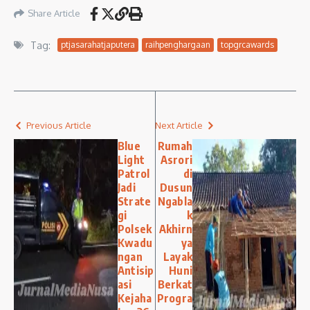
Share Article
Tag:
ptjasarahatjaputera
raihpenghargaan
topgrcawards
Previous Article
Next Article
Blue
Rumah
Light
Asrori
Patrol
di
Jadi
Dusun
Strate
Ngabla
gi
k
Polsek
Akhirn
Kwadu
ya
ngan
Layak
Antisip
Huni
asi
Berkat
Kejaha
Progra