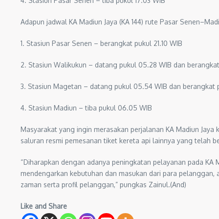
4. Stasiun Pasar Senen – tiba pukul 17.03 WIB
Adapun jadwal KA Madiun Jaya (KA 144) rute Pasar Senen–Madi
1. Stasiun Pasar Senen – berangkat pukul 21.10 WIB
2. Stasiun Walikukun – datang pukul 05.28 WIB dan berangka
3. Stasiun Magetan – datang pukul 05.54 WIB dan berangkat 
4. Stasiun Madiun – tiba pukul 06.05 WIB
Masyarakat yang ingin merasakan perjalanan KA Madiun Jaya ke
saluran resmi pemesanan tiket kereta api lainnya yang telah 
“Diharapkan dengan adanya peningkatan pelayanan pada KA Mad
mendengarkan kebutuhan dan masukan dari para pelanggan, a
zaman serta profil pelanggan,” pungkas Zainul.(And)
Like and Share