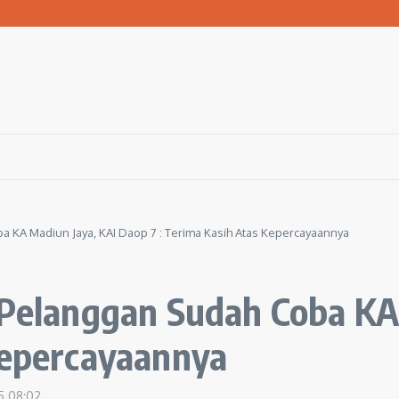
san Warga Terdampak Kekeringan
1 Ngawi Gelar Seminar Golden Parenting
 Hingga 3 Kilometer Setiap Hari
ba KA Madiun Jaya, KAI Daop 7 : Terima Kasih Atas Kepercayaannya
1 Pelanggan Sudah Coba KA
Kepercayaannya
25
08:02