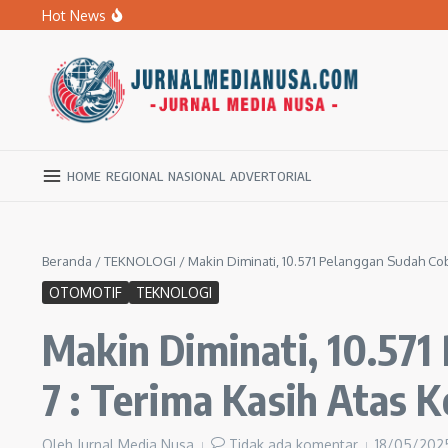
Lewati ke konten
Hot News
BPBD Ngawi Mulai Distribusikan Air Bersih untuk Ratu
Kupas Pola Asuh Berbasis Otak Anak, SD Muhammadiyah 
Ratusan Warga Ngawi Berburu Air Bersih, Rela Jalan Kaki
HOME
REGIONAL
NASIONAL
ADVERTORIAL
Beranda
/
TEKNOLOGI
/
Makin Diminati, 10.571 Pelanggan Sudah Co
OTOMOTIF
TEKNOLOGI
Makin Diminati, 10.57
7 : Terima Kasih Atas 
Oleh
Jurnal Media Nusa
Tidak ada komentar
18/05/20