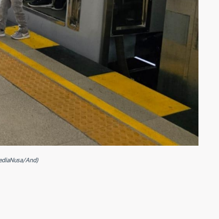
MediaNusa/And)