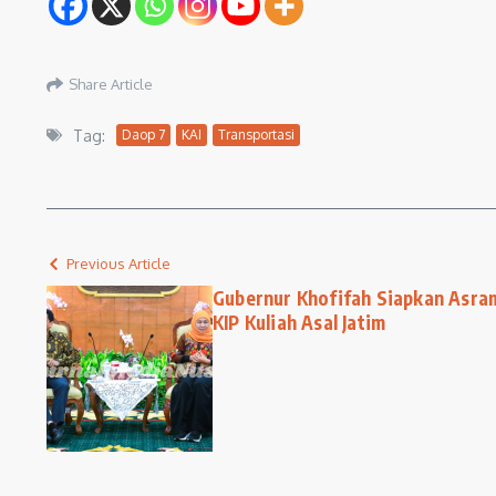
Share Article
Tag:
Daop 7
KAI
Transportasi
Previous Article
Gubernur Khofifah Siapkan Asram
KIP Kuliah Asal Jatim