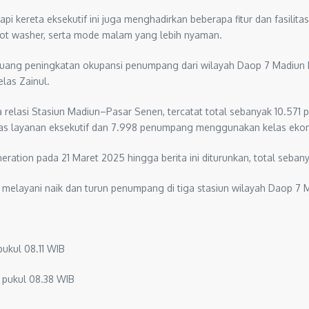
ereta eksekutif ini juga menghadirkan beberapa fitur dan fasilitas b
foot washer, serta mode malam yang lebih nyaman.
peluang peningkatan okupansi penumpang dari wilayah Daop 7 Madiu
elas Zainul.
a relasi Stasiun Madiun–Pasar Senen, tercatat total sebanyak 10.57
as layanan eksekutif dan 7.998 penumpang menggunakan kelas eko
ation pada 21 Maret 2025 hingga berita ini diturunkan, total sebany
 melayani naik dan turun penumpang di tiga stasiun wilayah Daop 7 M
ukul 08.11 WIB
 pukul 08.38 WIB