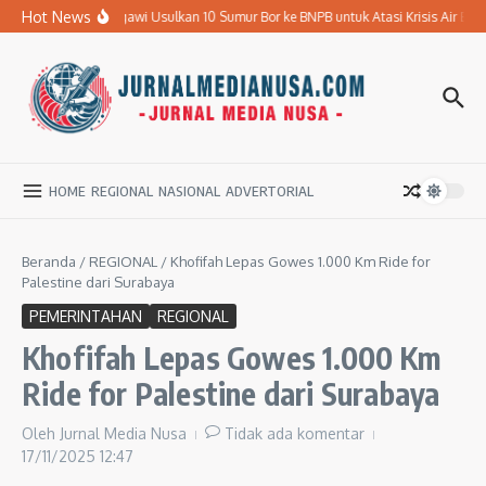
Lewati ke konten
Hot News
Pemkab Ngawi Usulkan 10 Sumur Bor ke BNPB untuk Atasi Krisis Air Bersih
HOME
REGIONAL
NASIONAL
ADVERTORIAL
Beranda
/
REGIONAL
/
Khofifah Lepas Gowes 1.000 Km Ride for
Palestine dari Surabaya
PEMERINTAHAN
REGIONAL
Khofifah Lepas Gowes 1.000 Km
Ride for Palestine dari Surabaya
Oleh
Jurnal Media Nusa
Tidak ada komentar
17/11/2025
12:47