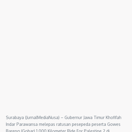
Surabaya (JurnalMediaNusa) – Gubernur Jawa Timur Khofifah
Indar Parawansa melepas ratusan pesepeda peserta Gowes
Bareng (Gobar) 1.000 Kilometer Ride For Palestine 2 di