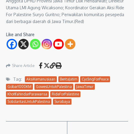
Anggota DPRD Provinsi Jawa Timur Lilik Hendarwati; Direktur
Utama LMI Agung Wicaksono; Koordinator Gerakan Aksi Ride
For Palestine Suryo Guritno; Perwakilan komunitas pesepeda
dari berbagai daerah di Jawa Timur.(Red)
Like and Share
Share Article
Tag:
AksiKemanusiaan
BeritaJatim
CyclingForPeace
Gobar1000KM
GowesUntukPalestina
JawaTimur
KhofifahIndarParawansa
RideForPalestine
SolidaritasUntukPalestina
Surabaya