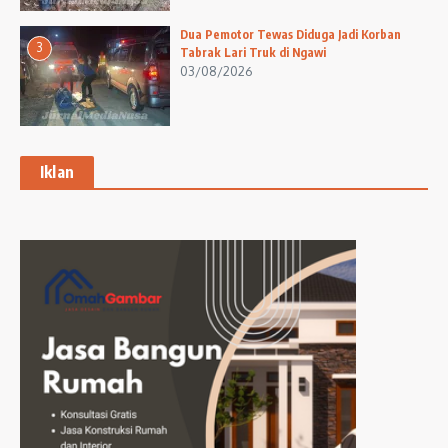
Dua Pemotor Tewas Diduga Jadi Korban
3
Tabrak Lari Truk di Ngawi
03/08/2026
Iklan