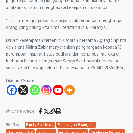
perjuangan seorang ibu yang mengabdikan hidupnya untuk
anak-anak, namun menghadapi kesepian di masa tua.
“Film ini mengingatkan kita agar tidak terlambat menghargai
orang yang paling kita cintai, terutama ibu,” katanya.
Dalam kesempatan tersebut, Khofifah bersama Agung Saputra
dan aktris
Nirina Zubir
menyerahkan penghargaan kepada 13
perempuan inspiratif atas dedikasi dan kontribusi mereka di
berbagai bidang. Film
Jangan Buang Ibu
dijadwalkan tayang
serentak di bioskop seluruh Indonesia pada
25 Juni 2026
.(Red)
Like and Share
Share Article
Tag:
Family Resilience
Film Jangan Buang Ibu
Harganas 2026
jawa timur
jurnalmedianusa
Ketahanan Keluarga