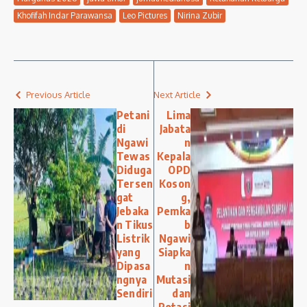
Khofifah Indar Parawansa
Leo Pictures
Nirina Zubir
Previous Article
Next Article
Petani
Lima
di
Jabata
Ngawi
n
Tewas
Kepala
Diduga
OPD
Tersen
Koson
gat
g,
Jebaka
Pemka
n Tikus
b
Listrik
Ngawi
yang
Siapka
Dipasa
n
ngnya
Mutasi
Sendiri
dan
Rotasi