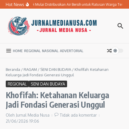
Lewati ke konten
Hot News
BPBD Ngawi Mulai Distribusikan Air Bersih untuk Ratusan Warga Terdamp
HOME
REGIONAL
NASIONAL
ADVERTORIAL
Beranda
/
RAGAM
/
SENI DAN BUDAYA
/
Khofifah: Ketahanan
Keluarga Jadi Fondasi Generasi Unggul
REGIONAL
SENI DAN BUDAYA
Khofifah: Ketahanan Keluarga
Jadi Fondasi Generasi Unggul
Oleh
Jurnal Media Nusa
Tidak ada komentar
21/06/2026
19:06