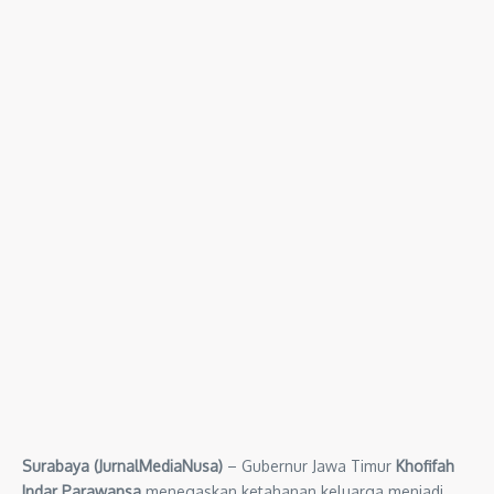
Surabaya (JurnalMediaNusa)
– Gubernur Jawa Timur
Khofifah
Indar Parawansa
menegaskan ketahanan keluarga menjadi