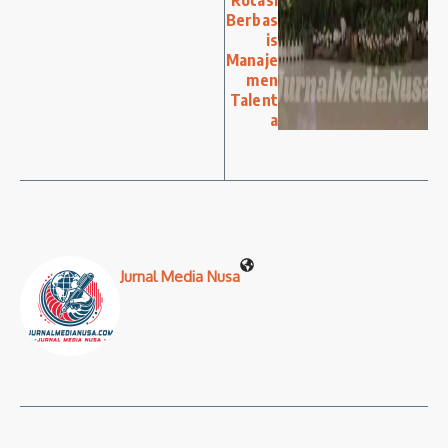
Berbas
is
Manaje
men
Talent
a
Jurnal Media Nusa