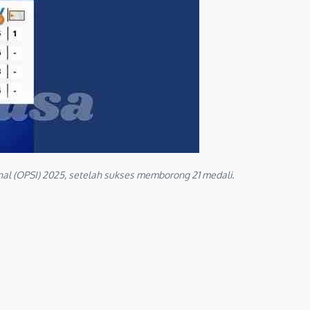
l (OPSI) 2025, setelah sukses memborong 21 medali.