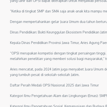
yang lahir dari OPSI dapat diterapkan untuk menjawab persoa
“Ketika di tingkat SMP dan SMA saja anak-anak kita mampu meng
Dengan mempertahankan gelar Juara Umum dua tahun berturut-tur
Dinas Pendidikan: Bukti Keunggulan Ekosistem Pendidikan Jati
Kepala Dinas Pendidikan Provinsi Jawa Timur, Aries Agung Paewa
“OPSI merupakan kompetisi dengan tingkat persaingan tinggi.
melahirkan penelitian yang memberi solusi bagi masyarakat,” tut
Aries mencatat, pada 2024 Jatim juga menyabet Juara Umum den
yang tumbuh pesat di sekolah-sekolah Jatim.
Daftar Peraih Medali OPSI Nasional 2025 dari Jawa Timur
Kategori Ilmu Pengetahuan Alam dan Lingkungan (Emas): SMPN
Kategori Ilmu Pengetahuan Sosial, Kemanusiaan dan Budaya (