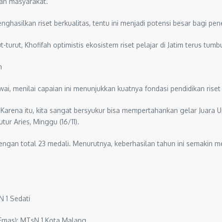
lan masyarakat.
hasilkan riset berkualitas, tentu ini menjadi potensi besar bagi pe
ut, Khofifah optimistis ekosistem riset pelajar di Jatim terus tumb
m
i, menilai capaian ini menunjukkan kuatnya fondasi pendidikan riset d
 Karena itu, kita sangat bersyukur bisa mempertahankan gelar Juara 
ur Aries, Minggu (16/11).
gan total 23 medali. Menurutnya, keberhasilan tahun ini semakin me
 1 Sedati
Emas): MTsN 1 Kota Malang