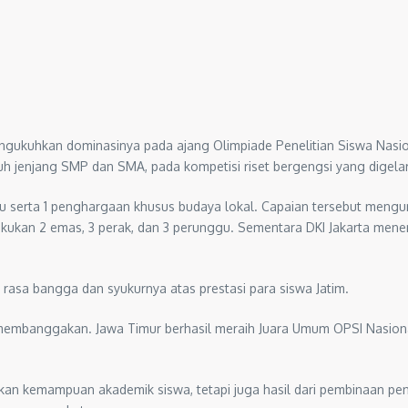
ngukuhkan dominasinya pada ajang Olimpiade Penelitian Siswa Nasion
ruh jenjang SMP dan SMA, pada kompetisi riset bergengsi yang dige
ggu serta 1 penghargaan khusus budaya lokal. Capaian tersebut men
ukukan 2 emas, 3 perak, dan 3 perunggu. Sementara DKI Jakarta mene
asa bangga dan syukurnya atas prestasi para siswa Jatim.
 membanggakan. Jawa Timur berhasil meraih Juara Umum OPSI Nasional 
an kemampuan akademik siswa, tetapi juga hasil dari pembinaan peneli