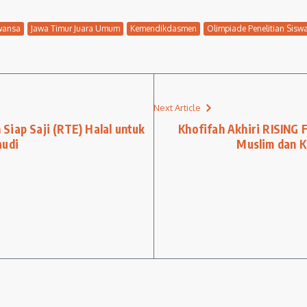
awansa
Jawa Timur Juara Umum
Kemendikdasmen
Olimpiade Penelitian Sisw
Next Article
Siap Saji (RTE) Halal untuk
Khofifah Akhiri RISING
audi
Muslim dan K