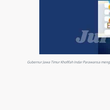
Gubernur Jawa Timur Khofifah Indar Parawansa meng