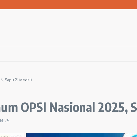
san Warga Terdampak Kekeringan
1 Ngawi Gelar Seminar Golden Parenting
 Hingga 3 Kilometer Setiap Hari
5, Sapu 21 Medali
mum OPSI Nasional 2025, S
14:25