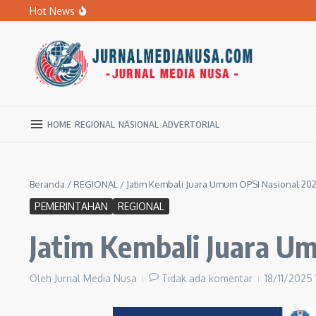
Lewati ke konten
Hot News
BPBD Ngawi Mulai Distribusikan Air Bersih untuk Ratu
Kupas Pola Asuh Berbasis Otak Anak, SD Muhammadiyah 
Ratusan Warga Ngawi Berburu Air Bersih, Rela Jalan Kaki
HOME
REGIONAL
NASIONAL
ADVERTORIAL
Beranda
/
REGIONAL
/
Jatim Kembali Juara Umum OPSI Nasional 202
PEMERINTAHAN
REGIONAL
Jatim Kembali Juara U
Oleh
Jurnal Media Nusa
Tidak ada komentar
18/11/2025