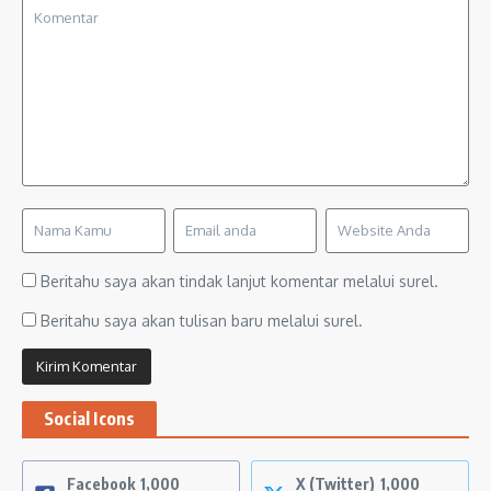
Beritahu saya akan tindak lanjut komentar melalui surel.
Beritahu saya akan tulisan baru melalui surel.
Social Icons
Facebook
1,000
X (Twitter)
1,000