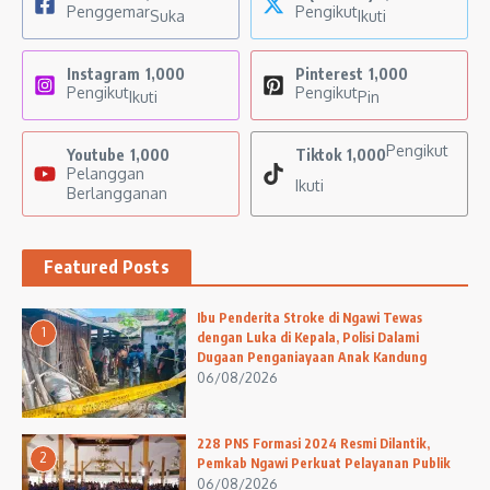
Penggemar
Pengikut
Suka
Ikuti
Instagram
1,000
Pinterest
1,000
Pengikut
Pengikut
Ikuti
Pin
Pengikut
Youtube
1,000
Tiktok
1,000
Pelanggan
Ikuti
Berlangganan
Featured Posts
Ibu Penderita Stroke di Ngawi Tewas
1
dengan Luka di Kepala, Polisi Dalami
Dugaan Penganiayaan Anak Kandung
06/08/2026
228 PNS Formasi 2024 Resmi Dilantik,
2
Pemkab Ngawi Perkuat Pelayanan Publik
06/08/2026