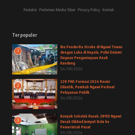
Redaksi
Pedoman Media Siber
Privacy Policy
Kontak
Terpopuler
Ibu Penderita Stroke di Ngawi Tewas
1
dengan Luka di Kepala, Polisi Dalami
Dugaan Penganiayaan Anak
Kandung
06/08/2026
228 PNS Formasi 2024 Resmi
2
Dilantik, Pemkab Ngawi Perkuat
Pelayanan Publik
06/08/2026
Banyak Sekolah Rusak, DPRD Ngawi
3
Desak Dikbud Jemput Bola ke
Pemerintah Pusat
05/08/2026