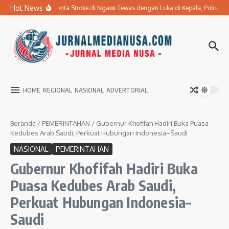
Lewati ke konten
Hot News
Ibu Penderita Stroke di Ngawi Tewas dengan Luka di Kepala, Polisi 
HOME
REGIONAL
NASIONAL
ADVERTORIAL
Beranda
/
PEMERINTAHAN
/
Gubernur Khofifah Hadiri Buka Puasa
Kedubes Arab Saudi, Perkuat Hubungan Indonesia–Saudi
NASIONAL
PEMERINTAHAN
Gubernur Khofifah Hadiri Buka
Puasa Kedubes Arab Saudi,
Perkuat Hubungan Indonesia–
Saudi