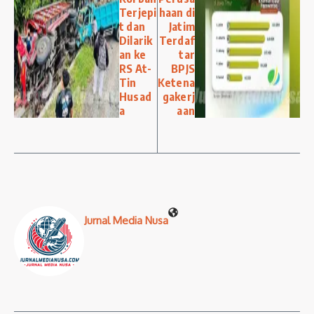
Terjepi
haan di
t dan
Jatim
Dilarik
Terdaf
an ke
tar
RS At-
BPJS
Tin
Ketena
Husad
gakerj
a
aan
Jurnal Media Nusa