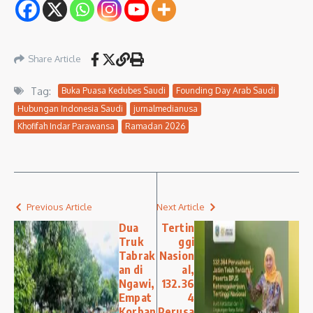
Share Article
Tag:
Buka Puasa Kedubes Saudi
Founding Day Arab Saudi
Hubungan Indonesia Saudi
jurnalmedianusa
Khofifah Indar Parawansa
Ramadan 2026
Previous Article
Next Article
Dua
Tertin
Truk
ggi
Tabrak
Nasion
an di
al,
Ngawi,
132.36
Empat
4
Korban
Perusa