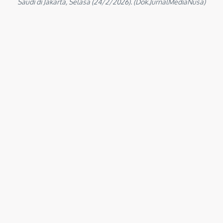
Saudi di Jakarta, Selasa (24/2/2026). (Dok.JurnalMediaNusa)