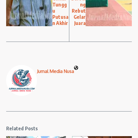
Tungg
ng
u
Rebut
Putusa
Gelar
n Akhir
Juara
Jurnal Media Nusa
Related Posts