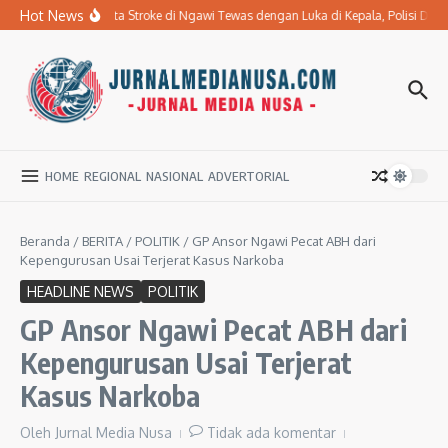
Lewati ke konten
Hot News
Ibu Penderita Stroke di Ngawi Tewas dengan Luka di Kepala, Polisi Dal
HOME
REGIONAL
NASIONAL
ADVERTORIAL
Beranda
/
BERITA
/
POLITIK
/
GP Ansor Ngawi Pecat ABH dari
Kepengurusan Usai Terjerat Kasus Narkoba
HEADLINE NEWS
POLITIK
GP Ansor Ngawi Pecat ABH dari
Kepengurusan Usai Terjerat
Kasus Narkoba
Oleh
Jurnal Media Nusa
Tidak ada komentar