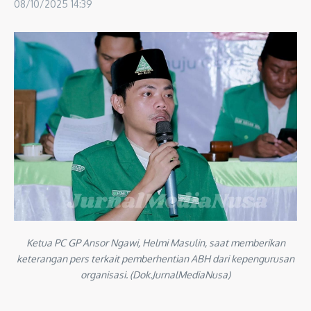
08/10/2025
14:39
Ketua PC GP Ansor Ngawi, Helmi Masulin, saat memberikan
keterangan pers terkait pemberhentian ABH dari kepengurusan
organisasi. (Dok.JurnalMediaNusa)