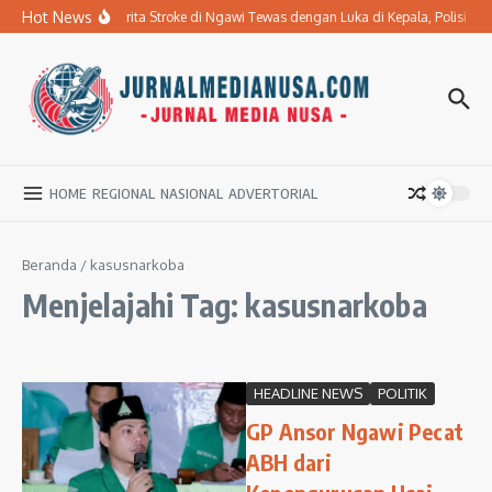
Lewati ke konten
Hot News
Ibu Penderita Stroke di Ngawi Tewas dengan Luka di Kepala, Polisi 
HOME
REGIONAL
NASIONAL
ADVERTORIAL
Beranda
/
kasusnarkoba
Menjelajahi Tag: kasusnarkoba
HEADLINE NEWS
POLITIK
GP Ansor Ngawi Pecat
ABH dari