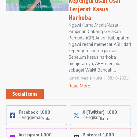
Kepengurusan Usai
Terjerat Kasus
Narkoba
Ngawi (JurnalMediaNusa) –
Pimpinan Cabang Gerakan
Pemuda (GP) Ansor Kabupaten
Ngawi resmi memecat ABH dari
kepengurusan organisasi.
Sebelum kasus narkoba
menjeratnya, ABH menjabat
sebagai Wakil Bendah...
Jurnal Media Nusa
08/10/2025
Read More
Social Icons
Facebook
1,000
X (Twitter)
1,000
Penggemar
Pengikut
Suka
Ikuti
Instagram
1,000
Pinterest
1,000