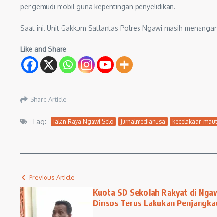
pengemudi mobil guna kepentingan penyelidikan.
Saat ini, Unit Gakkum Satlantas Polres Ngawi masih menangan
Like and Share
Share Article
Tag:
Jalan Raya Ngawi Solo
jurnalmedianusa
kecelakaan maut
Previous Article
Kuota SD Sekolah Rakyat di Ngaw
Dinsos Terus Lakukan Penjangka