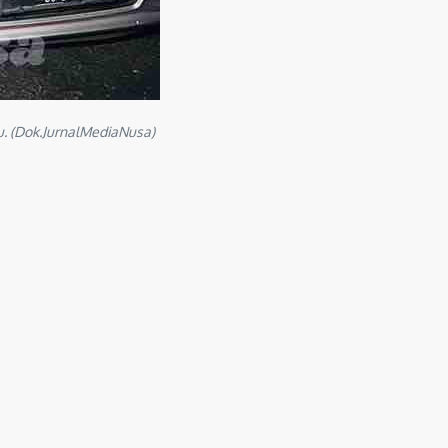
. (Dok.JurnalMediaNusa)