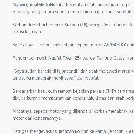
Ngawi (JurnalMediaNusa)
– Kecelakaan lalu lintas maut terjad
Seorang pengendara sepeda motor meninggal dunia setelah b
Korban diketahui bernama
Sukoco (48)
, warga Desa Cantel, K
lokasi kejadian.
Kecelakaan tersebut melibatkan sepeda motor
AE 3503 KY
dan
Pengemudi mobil,
Naufal Tiyar (25)
, warga Tanjung Gesta, Kot
“Saya sudah berada di lajur sendiri dan tidak melewati marka
langsung menabrak mobil saya,” ujar Naufal.
Berdasarkan hasil olah tempat kejadian perkara (TKP) semen
diduga kurang memperhatikan kondisi lalu lintas dari arah ber
Akibatnya, sepeda motor yang dikendarai korban menabrak ba
meter dari kendaraannya.
Petugas mengevakuasi jenazah korban ke kamar jenazah RSUD 