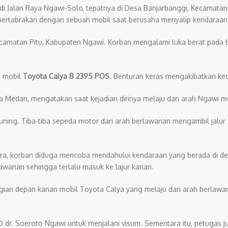
i di Jalan Raya Ngawi-Solo, tepatnya di Desa Banjarbanggi, Kecamatan
ertabrakan dengan sebuah mobil saat berusaha menyalip kendaraan
ecamatan Pitu, Kabupaten Ngawi. Korban mengalami luka berat pada b
 mobil
Toyota Calya B 2395 POS
. Benturan keras mengakibatkan ke
a Medan, mengatakan saat kejadian dirinya melaju dari arah Ngawi men
 kuning. Tiba-tiba sepeda motor dari arah berlawanan mengambil jal
tara, korban diduga mencoba mendahului kendaraan yang berada di d
lawanan sehingga terlalu masuk ke lajur kanan.
gian depan kanan mobil Toyota Calya yang melaju dari arah berlaw
dr. Soeroto Ngawi untuk menjalani visum. Sementara itu, petugas 