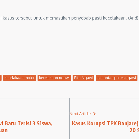
i kasus tersebut untuk memastikan penyebab pasti kecelakaan. (And)
kecelakaan motor
kecelakaan ngawi
Pitu Ngawi
satlantas polres ngawi
Next Article
i Baru Terisi 3 Siswa,
Kasus Korupsi TPK Banjarej
uan
20 