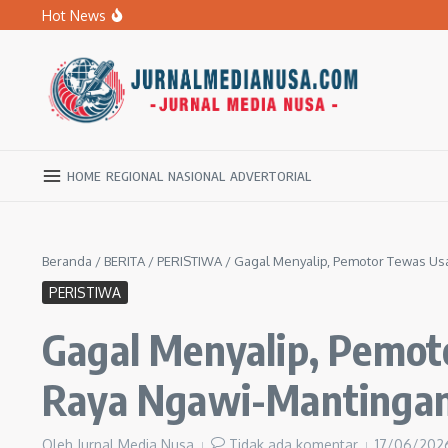
Lewati ke konten
Hot News
BPBD Ngawi Mulai Distribusikan Air Bersih untuk Ratu
Kupas Pola Asuh Berbasis Otak Anak, SD Muhammadiyah 
Ratusan Warga Ngawi Berburu Air Bersih, Rela Jalan Kaki
HOME
REGIONAL
NASIONAL
ADVERTORIAL
Beranda
/
BERITA
/
PERISTIWA
/
Gagal Menyalip, Pemotor Tewas Usa
PERISTIWA
Gagal Menyalip, Pemot
Raya Ngawi-Mantinga
Oleh
Jurnal Media Nusa
Tidak ada komentar
17/06/20