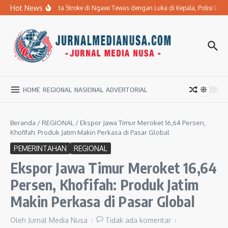
Lewati ke konten
Hot News
Ibu Penderita Stroke di Ngawi Tewas dengan Luka di Kepala, Polisi D
HOME
REGIONAL
NASIONAL
ADVERTORIAL
Beranda
/
REGIONAL
/
Ekspor Jawa Timur Meroket 16,64 Persen,
Khofifah: Produk Jatim Makin Perkasa di Pasar Global
PEMERINTAHAN
REGIONAL
Ekspor Jawa Timur Meroket 16,64
Persen, Khofifah: Produk Jatim
Makin Perkasa di Pasar Global
Oleh
Jurnal Media Nusa
Tidak ada komentar