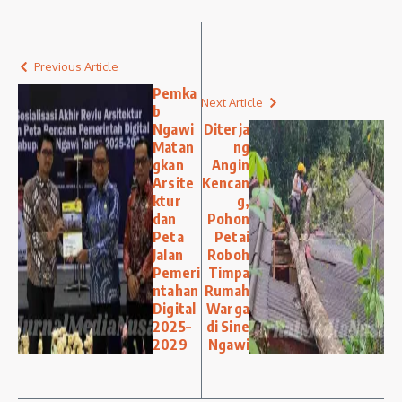
Previous Article
Pemka
Next Article
b
Ngawi
Diterja
Matan
ng
gkan
Angin
Arsite
Kencan
ktur
g,
dan
Pohon
Peta
Petai
Jalan
Roboh
Pemeri
Timpa
ntahan
Rumah
Digital
Warga
2025–
di Sine
2029
Ngawi