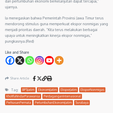
dan pertumbuhan ekonomi berkelanjutan dapat tercapai,”
ujarnya.
Ia menegaskan bahwa Pemerintah Provinsi Jawa Timur terus
mendorong stimulus guna memperkuat ekspor nonmigas yang
menjadi prioritas daerah. “Kita terus melakukan berbagai
upaya untuk meningkatkan kinerja ekspor nonmigas,”
pungkasnya.(Red)
Like and Share
Share Article
Tag:
BPSJatim
EkonomiJatim
EksporJatim
EksporNonmigas
KhofifahIndarParawansa
PerdaganganInternasional
PerhiasanPermata
PertumbuhanEkonomiJatim
Surabaya