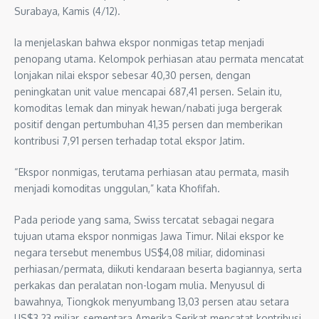
Surabaya, Kamis (4/12).
Ia menjelaskan bahwa ekspor nonmigas tetap menjadi
penopang utama. Kelompok perhiasan atau permata mencatat
lonjakan nilai ekspor sebesar 40,30 persen, dengan
peningkatan unit value mencapai 687,41 persen. Selain itu,
komoditas lemak dan minyak hewan/nabati juga bergerak
positif dengan pertumbuhan 41,35 persen dan memberikan
kontribusi 7,91 persen terhadap total ekspor Jatim.
“Ekspor nonmigas, terutama perhiasan atau permata, masih
menjadi komoditas unggulan,” kata Khofifah.
Pada periode yang sama, Swiss tercatat sebagai negara
tujuan utama ekspor nonmigas Jawa Timur. Nilai ekspor ke
negara tersebut menembus US$4,08 miliar, didominasi
perhiasan/permata, diikuti kendaraan beserta bagiannya, serta
perkakas dan peralatan non-logam mulia. Menyusul di
bawahnya, Tiongkok menyumbang 13,03 persen atau setara
US$3,23 miliar, sementara Amerika Serikat mencatat kontribusi