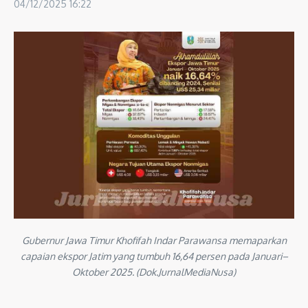
04/12/2025
16:22
Gubernur Jawa Timur Khofifah Indar Parawansa memaparkan
capaian ekspor Jatim yang tumbuh 16,64 persen pada Januari–
Oktober 2025. (Dok.JurnalMediaNusa)