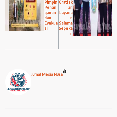
Pimpin
Gratisk
Penan
an
ganan
Layana
dan
n
Evakua
Selama
si
Sepeka
n
Jurnal Media Nusa