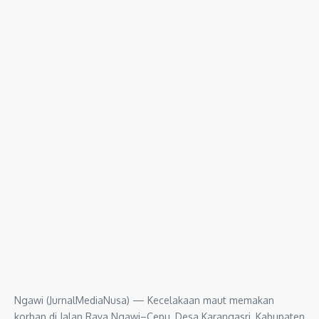
Ngawi (JurnalMediaNusa) — Kecelakaan maut memakan
korban di Jalan Raya Ngawi–Cepu, Desa Karangasri, Kabupaten