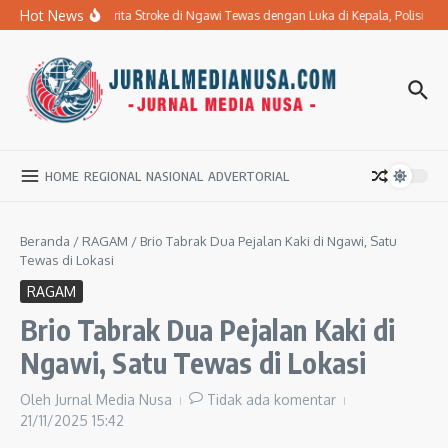
Lewati ke konten
Hot News
Ibu Penderita Stroke di Ngawi Tewas dengan Luka di Kepala, Polisi 
HOME
REGIONAL
NASIONAL
ADVERTORIAL
Beranda
/
RAGAM
/
Brio Tabrak Dua Pejalan Kaki di Ngawi, Satu
Tewas di Lokasi
RAGAM
Brio Tabrak Dua Pejalan Kaki di
Ngawi, Satu Tewas di Lokasi
Oleh
Jurnal Media Nusa
Tidak ada komentar
21/11/2025
15:42