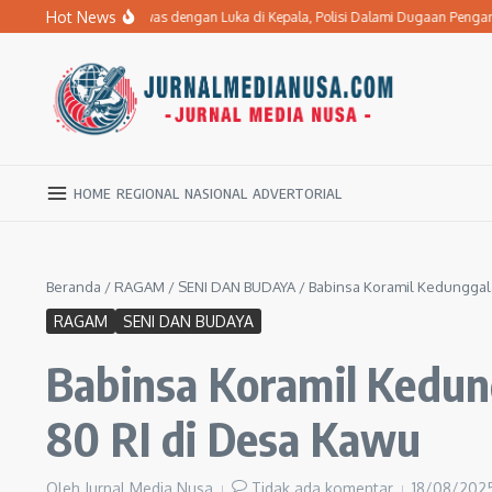
Lewati ke konten
Hot News
troke di Ngawi Tewas dengan Luka di Kepala, Polisi Dalami Dugaan Penganiayaa
HOME
REGIONAL
NASIONAL
ADVERTORIAL
Beranda
/
RAGAM
/
SENI DAN BUDAYA
/
Babinsa Koramil Kedunggal
RAGAM
SENI DAN BUDAYA
Babinsa Koramil Kedun
80 RI di Desa Kawu
Oleh
Jurnal Media Nusa
Tidak ada komentar
18/08/202