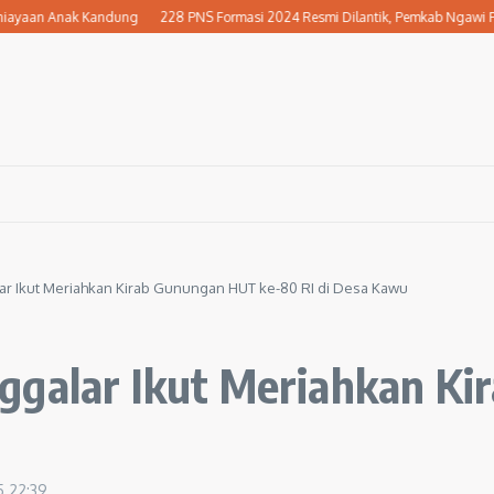
n Anak Kandung
228 PNS Formasi 2024 Resmi Dilantik, Pemkab Ngawi Perkuat P
ar Ikut Meriahkan Kirab Gunungan HUT ke-80 RI di Desa Kawu
ggalar Ikut Meriahkan K
5
22:39