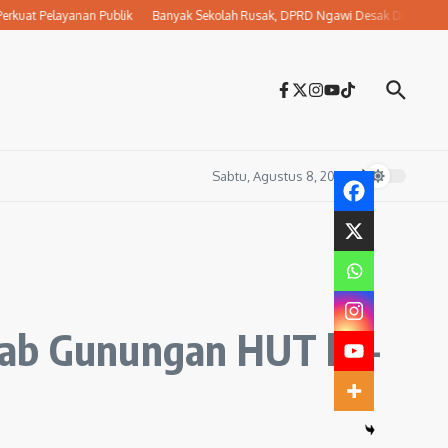
elayanan Publik
Banyak Sekolah Rusak, DPRD Ngawi Desak Dikbud Jemput Bola
Sabtu, Agustus 8, 2026
irab Gunungan HUT ke-