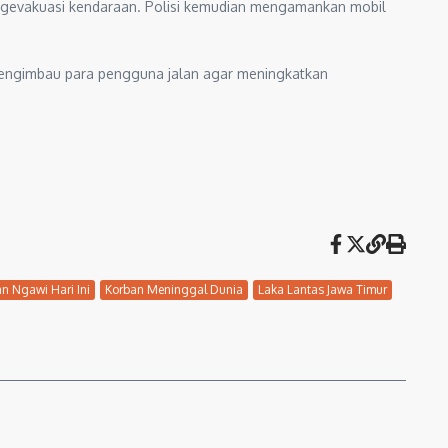
engevakuasi kendaraan. Polisi kemudian mengamankan mobil
i mengimbau para pengguna jalan agar meningkatkan
n Ngawi Hari Ini
Korban Meninggal Dunia
Laka Lantas Jawa Timur