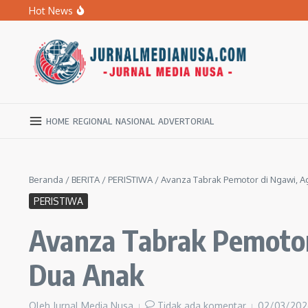
Lewati ke konten
Hot News
BPBD Ngawi Mulai Distribusikan Air Bersih untuk Ratu
Kupas Pola Asuh Berbasis Otak Anak, SD Muhammadiyah 
Ratusan Warga Ngawi Berburu Air Bersih, Rela Jalan Kaki
HOME
REGIONAL
NASIONAL
ADVERTORIAL
Beranda
/
BERITA
/
PERISTIWA
/
Avanza Tabrak Pemotor di Ngawi, A
PERISTIWA
Avanza Tabrak Pemotor
Dua Anak
Oleh
Jurnal Media Nusa
Tidak ada komentar
02/03/20