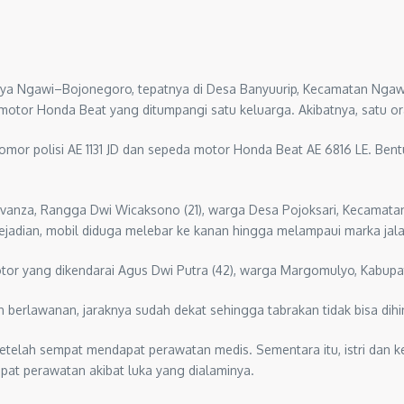
Raya Ngawi–Bojonegoro, tepatnya di Desa Banyuurip, Kecamatan Ngawi
motor Honda Beat yang ditumpangi satu keluarga. Akibatnya, satu or
omor polisi AE 1131 JD dan sepeda motor Honda Beat AE 6816 LE. Be
Avanza, Rangga Dwi Wicaksono (21), warga Desa Pojoksari, Kecamat
ejadian, mobil diduga melebar ke kanan hingga melampaui marka jala
tor yang dikendarai Agus Dwi Putra (42), warga Margomulyo, Kabup
h berlawanan, jaraknya sudah dekat sehingga tabrakan tidak bisa dihin
setelah sempat mendapat perawatan medis. Sementara itu, istri dan k
at perawatan akibat luka yang dialaminya.