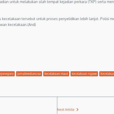
jadian untuk melakukan olah tempat kejadian perkara (TKP) serta m
 kecelakaan tersebut untuk proses penyelidikan lebih lanjut. Polis
awan kecelakaan.(And)
ojonegoro
jurnalmedianusa
kecelakaan maut
kecelakaan ngawi
Kecelakaa
Next Article