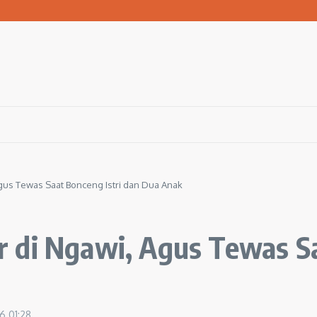
san Warga Terdampak Kekeringan
1 Ngawi Gelar Seminar Golden Parenting
 Hingga 3 Kilometer Setiap Hari
gus Tewas Saat Bonceng Istri dan Dua Anak
 di Ngawi, Agus Tewas Sa
26
01:28