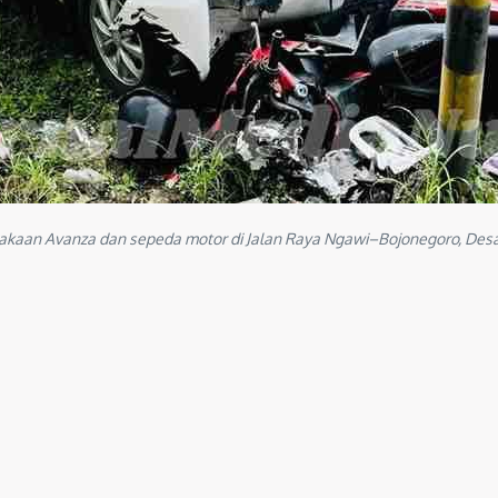
akaan Avanza dan sepeda motor di Jalan Raya Ngawi–Bojonegoro, Desa 