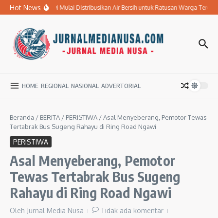
Lewati ke konten
Hot News
BPBD Ngawi Mulai Distribusikan Air Bersih untuk Ratusan Warga Terdam
HOME
REGIONAL
NASIONAL
ADVERTORIAL
Beranda
/
BERITA
/
PERISTIWA
/
Asal Menyeberang, Pemotor Tewas
Tertabrak Bus Sugeng Rahayu di Ring Road Ngawi
PERISTIWA
Asal Menyeberang, Pemotor
Tewas Tertabrak Bus Sugeng
Rahayu di Ring Road Ngawi
Oleh
Jurnal Media Nusa
Tidak ada komentar