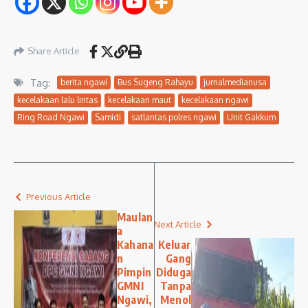
Share Article
Tag:
berita ngawi
Bus Sugeng Rahayu
jurnalmedianusa
kecelakaan lalu lintas
kecelakaan maut
kecelakaan ngawi
Ring Road Ngawi
Samidi
satlantas polres ngawi
Unit Gakkum
Previous Article
Maulan
Next Article
a
Kahana
Keluar
n
Gang
Pimpin
Diduga
GMNI
Tanpa
Ngawi,
Menol