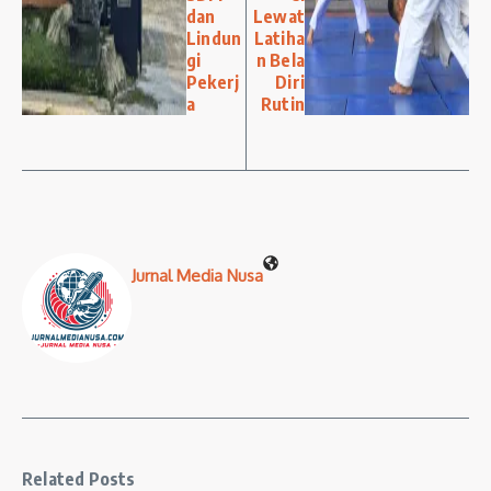
dan
Lewat
Lindun
Latiha
gi
n Bela
Pekerj
Diri
a
Rutin
Jurnal Media Nusa
Related Posts