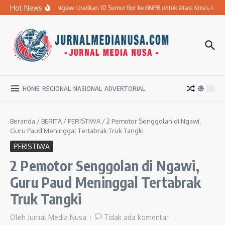
Lewati ke konten
Hot News
Pemkab Ngawi Usulkan 10 Sumur Bor ke BNPB untuk Atasi Krisis Air Ber
HOME
REGIONAL
NASIONAL
ADVERTORIAL
Beranda
/
BERITA
/
PERISTIWA
/
2 Pemotor Senggolan di Ngawi,
Guru Paud Meninggal Tertabrak Truk Tangki
PERISTIWA
2 Pemotor Senggolan di Ngawi,
Guru Paud Meninggal Tertabrak
Truk Tangki
Oleh
Jurnal Media Nusa
Tidak ada komentar