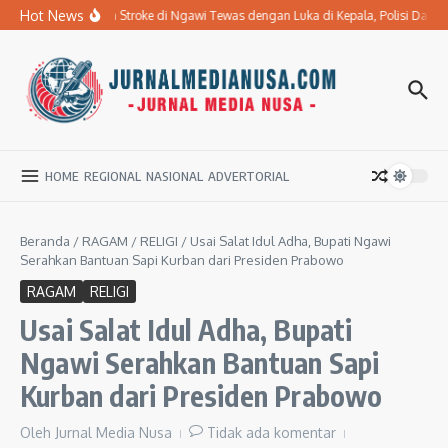
Lewati ke konten
Hot News
Ibu Penderita Stroke di Ngawi Tewas dengan Luka di Kepala, Polisi Dal
HOME
REGIONAL
NASIONAL
ADVERTORIAL
Beranda
/
RAGAM
/
RELIGI
/
Usai Salat Idul Adha, Bupati Ngawi
Serahkan Bantuan Sapi Kurban dari Presiden Prabowo
RAGAM
RELIGI
Usai Salat Idul Adha, Bupati
Ngawi Serahkan Bantuan Sapi
Kurban dari Presiden Prabowo
Oleh
Jurnal Media Nusa
Tidak ada komentar