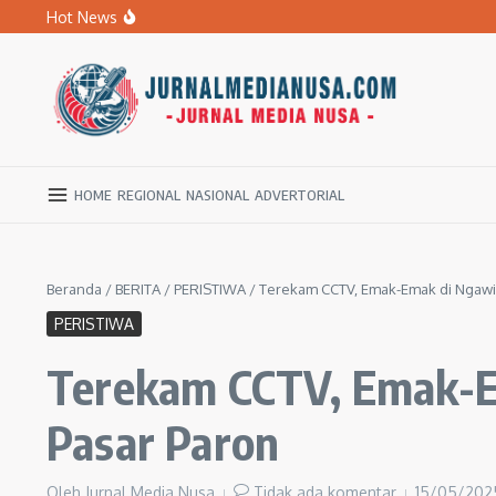
Lewati ke konten
Hot News
BPBD Ngawi Mulai Distribusikan Air Bersih untuk Ratu
Kupas Pola Asuh Berbasis Otak Anak, SD Muhammadiyah 
Ratusan Warga Ngawi Berburu Air Bersih, Rela Jalan Kaki
HOME
REGIONAL
NASIONAL
ADVERTORIAL
Beranda
/
BERITA
/
PERISTIWA
/
Terekam CCTV, Emak-Emak di Ngawi 
PERISTIWA
Terekam CCTV, Emak-Em
Pasar Paron
Oleh
Jurnal Media Nusa
Tidak ada komentar
15/05/20