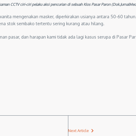
aman CCTV ciri-ciri pelaku aksi pencurian di sebuah Kios Pasar Paron (Dok.JurnalM
g wanita mengenakan masker, diperkirakan usianya antara 50-60 tahun.
arena stok sembako tertentu sering kurang atau hilang.
an pasar, dan harapan kami tidak ada lagi kasus serupa di Pasar Paro
Next Article