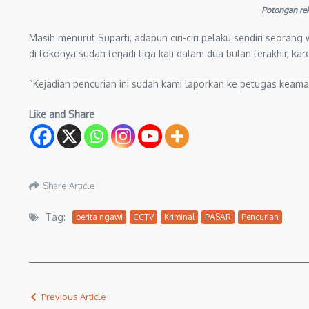
Potongan rek
Masih menurut Suparti, adapun ciri-ciri pelaku sendiri seoran
di tokonya sudah terjadi tiga kali dalam dua bulan terakhir, k
“Kejadian pencurian ini sudah kami laporkan ke petugas keaman
Like and Share
Share Article
Tag:
berita ngawi
CCTV
Kriminal
PASAR
Pencurian
Previous Article