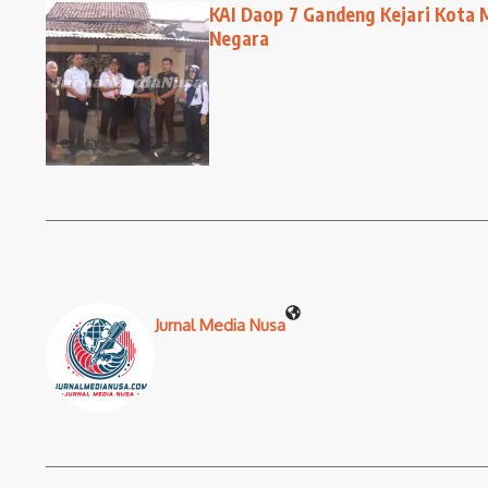
KAI Daop 7 Gandeng Kejari Kota 
Negara
Jurnal Media Nusa