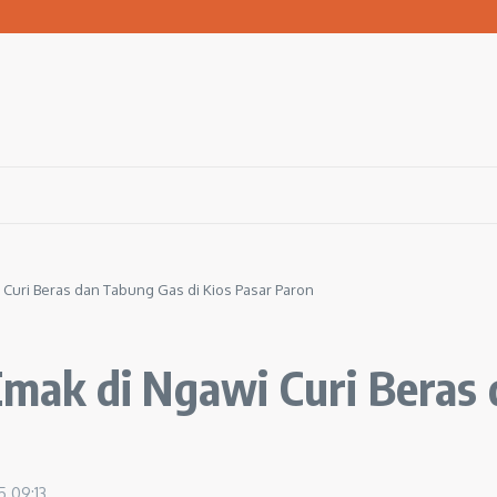
san Warga Terdampak Kekeringan
1 Ngawi Gelar Seminar Golden Parenting
 Hingga 3 Kilometer Setiap Hari
Curi Beras dan Tabung Gas di Kios Pasar Paron
ak di Ngawi Curi Beras d
25
09:13