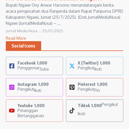
Bupati Ngawi Ony Anwar Harsono menandatangani berita
acara pengesahan dua Ranperda dalam Rapat Paripurna DPRD
Kabupaten Ngawi, Jumat (25/7/2025). (Dok.JurnalMediaNusa)
Ngawi (JurnalMediaNusa) – ...
Jurnal Media Nusa
25/07/2025
Read More
Social Icons
Facebook
1,000
X (Twitter)
1,000
Penggemar
Pengikut
Suka
Ikuti
Instagram
1,000
Pinterest
1,000
Pengikut
Pengikut
Ikuti
Pin
Pengikut
Youtube
1,000
Tiktok
1,000
Pelanggan
Ikuti
Berlangganan