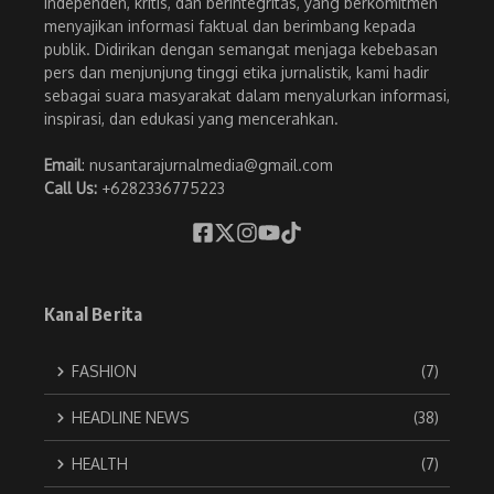
independen, kritis, dan berintegritas, yang berkomitmen
menyajikan informasi faktual dan berimbang kepada
publik. Didirikan dengan semangat menjaga kebebasan
pers dan menjunjung tinggi etika jurnalistik, kami hadir
sebagai suara masyarakat dalam menyalurkan informasi,
inspirasi, dan edukasi yang mencerahkan.
Email
: nusantarajurnalmedia@gmail.com
Call Us:
+6282336775223
Kanal Berita
FASHION
(7)
HEADLINE NEWS
(38)
HEALTH
(7)