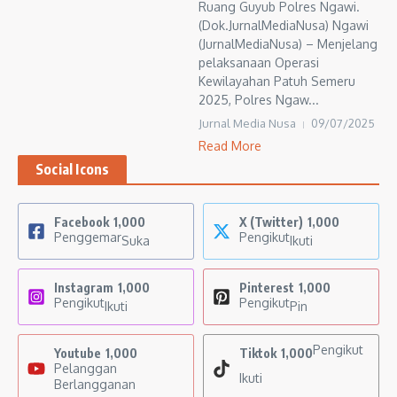
Ruang Guyub Polres Ngawi.
(Dok.JurnalMediaNusa) Ngawi
(JurnalMediaNusa) – Menjelang
pelaksanaan Operasi
Kewilayahan Patuh Semeru
2025, Polres Ngaw...
Jurnal Media Nusa
09/07/2025
Read More
Social Icons
Facebook
1,000
X (Twitter)
1,000
Penggemar
Pengikut
Suka
Ikuti
Instagram
1,000
Pinterest
1,000
Pengikut
Pengikut
Ikuti
Pin
Pengikut
Youtube
1,000
Tiktok
1,000
Pelanggan
Ikuti
Berlangganan