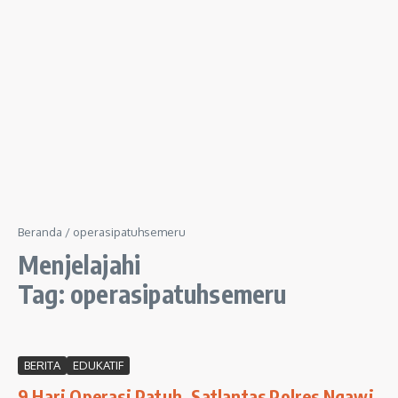
Beranda
/
operasipatuhsemeru
Menjelajahi
Tag: operasipatuhsemeru
BERITA
EDUKATIF
9 Hari Operasi Patuh, Satlantas Polres Ngawi