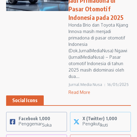
Jadi Primadona di
Pasar Otomotif
Indonesia pada 2025
Honda Brio dan Toyota Kijang
Innova masih menjadi
primadona di pasar otomotif
Indonesia
(Dok.JurnalMediaNusa) Ngawi
(JurnalMediaNusa) – Pasar
otomotif Indonesia di tahun
2025 masih didominasi oleh
dua...
Jurnal Media Nusa
16/05/2025
Read More
Social Icons
Facebook
1,000
X (Twitter)
1,000
Penggemar
Pengikut
Suka
Ikuti