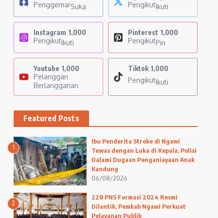
Penggemar
Pengikut
Suka
Ikuti
Instagram
1,000
Pinterest
1,000
Pengikut
Pengikut
Ikuti
Pin
Youtube
1,000
Tiktok
1,000
Pelanggan
Pengikut
Ikuti
Berlangganan
Featured Posts
Ibu Penderita Stroke di Ngawi
1
Tewas dengan Luka di Kepala, Polisi
Dalami Dugaan Penganiayaan Anak
Kandung
06/08/2026
228 PNS Formasi 2024 Resmi
2
Dilantik, Pemkab Ngawi Perkuat
Pelayanan Publik