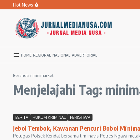
Lewati ke konten
Hot News
BPBD Ngawi Mulai Distribusikan Air Bersih untuk Ratu
Kupas Pola Asuh Berbasis Otak Anak, SD Muhammadiyah 
Ratusan Warga Ngawi Berburu Air Bersih, Rela Jalan Kaki
HOME
REGIONAL
NASIONAL
ADVERTORIAL
Beranda
/
minimarket
Menjelajahi Tag: minim
BERITA
HUKUM KRIMINAL
PERISTIWA
Jebol Tembok, Kawanan Pencuri Bobol Minima
Petugas Polsek Kendal bersama tim inavis Polres Ngawi mela