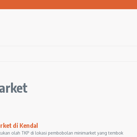
san Warga Terdampak Kekeringan
1 Ngawi Gelar Seminar Golden Parenting
 Hingga 3 Kilometer Setiap Hari
arket
rket di Kendal
kukan olah TKP di lokasi pembobolan minimarket yang tembok