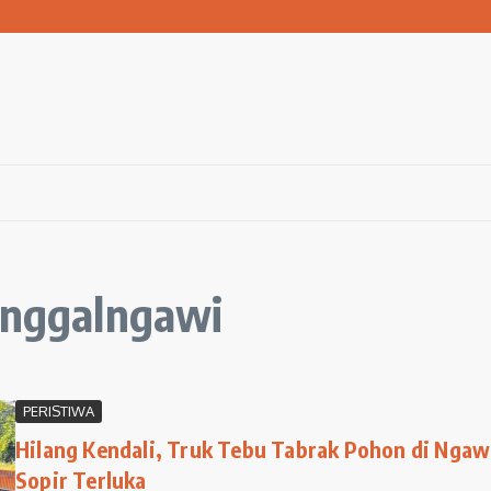
san Warga Terdampak Kekeringan
1 Ngawi Gelar Seminar Golden Parenting
 Hingga 3 Kilometer Setiap Hari
tunggalngawi
PERISTIWA
Hilang Kendali, Truk Tebu Tabrak Pohon di Ngaw
Sopir Terluka