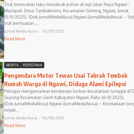
Truk bermuatan tebu menabrak pohon di tepi Jalan Raya Ngawi–
Maospati, Desa Tambakromo, Kecamatan Geneng, Ngawi, Jumat
(5/9/2025). (Dok.JurnalMediaNusa) Ngawi (JurnalMediaNusa) – Se
truk bermuatan ...
Jurnal Media Nusa
05/09/2025
Read More
BERITA
PERISTIWA
Pengendara Motor Tewas Usai Tabrak Tembok
Rumah Warga di Ngawi, Diduga Alami Epilepsi
Petugas mengamankan kendaraan korban kecalakaan tunggal di 
Guyung Kecamatan Gerih Kabupaten Ngawi, Rabu (6/8/2025).
(Dok.JurnalMediaNusa) Ngawi (JurnalMediaNusa) – Kecelakaan tun
terjad...
Jurnal Media Nusa
06/08/2025
Read More