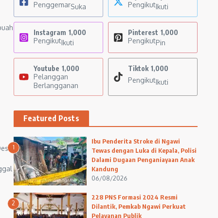
Penggemar
Pengikut
Suka
Ikuti
buah
Instagram
1,000
Pinterest
1,000
Pengikut
Pengikut
Ikuti
Pin
Youtube
1,000
Tiktok
1,000
Pelanggan
Pengikut
Ikuti
Berlangganan
Featured Posts
Ibu Penderita Stroke di Ngawi
1
Desa
Tewas dengan Luka di Kepala, Polisi
Dalami Dugaan Penganiayaan Anak
ggal
Kandung
06/08/2026
228 PNS Formasi 2024 Resmi
2
Dilantik, Pemkab Ngawi Perkuat
Pelayanan Publik