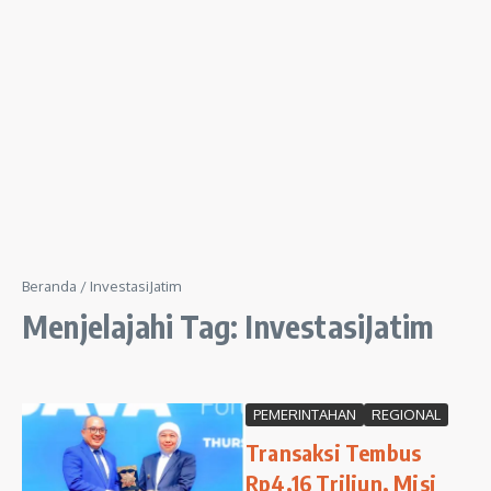
Beranda
/
InvestasiJatim
Menjelajahi Tag: InvestasiJatim
PEMERINTAHAN
REGIONAL
Transaksi Tembus
Rp4,16 Triliun, Misi