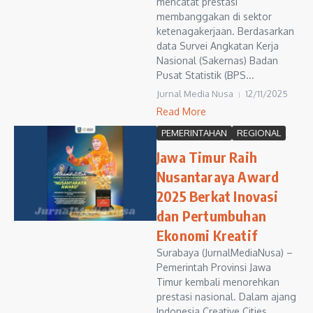
mencatat prestasi
membanggakan di sektor
ketenagakerjaan. Berdasarkan
data Survei Angkatan Kerja
Nasional (Sakernas) Badan
Pusat Statistik (BPS...
Jurnal Media Nusa
12/11/2025
Read More
PEMERINTAHAN
REGIONAL
Jawa Timur Raih
Nusantaraya Award
2025 Berkat Inovasi
dan Pertumbuhan
Ekonomi Kreatif
Surabaya (JurnalMediaNusa) –
Pemerintah Provinsi Jawa
Timur kembali menorehkan
prestasi nasional. Dalam ajang
Indonesia Creative Cities