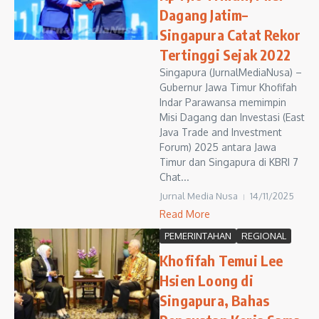
Dagang Jatim–
Singapura Catat Rekor
Tertinggi Sejak 2022
Singapura (JurnalMediaNusa) –
Gubernur Jawa Timur Khofifah
Indar Parawansa memimpin
Misi Dagang dan Investasi (East
Java Trade and Investment
Forum) 2025 antara Jawa
Timur dan Singapura di KBRI 7
Chat...
Jurnal Media Nusa
14/11/2025
Read More
PEMERINTAHAN
REGIONAL
Khofifah Temui Lee
Hsien Loong di
Singapura, Bahas