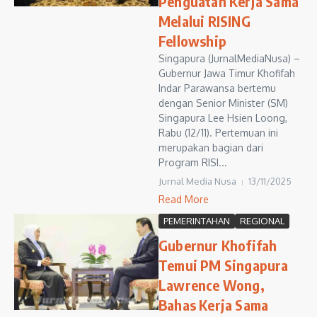
Penguatan Kerja Sama
Melalui RISING
Fellowship
Singapura (JurnalMediaNusa) –
Gubernur Jawa Timur Khofifah
Indar Parawansa bertemu
dengan Senior Minister (SM)
Singapura Lee Hsien Loong,
Rabu (12/11). Pertemuan ini
merupakan bagian dari
Program RISI...
Jurnal Media Nusa
13/11/2025
Read More
PEMERINTAHAN
REGIONAL
Gubernur Khofifah
Temui PM Singapura
Lawrence Wong,
Bahas Kerja Sama