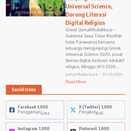
Universal Science,
Dorong Literasi
Digital Religius
Gresik (JurnalMediaNusa) –
Gubernur Jawa Timur Khofifah
Indar Parawansa bersama
keluarga mengunjungi Gresik
Universal Science (GUS), pusat
literasi digital berbasis edukatif
religius, Minggu (4/1/2026...
Jurnal Media Nusa
07/01/2026
Read More
Social Icons
Facebook
1,000
X (Twitter)
1,000
Penggemar
Pengikut
Suka
Ikuti
Instagram
1,000
Pinterest
1,000