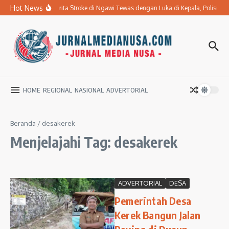
Lewati ke konten
Hot News
Ibu Penderita Stroke di Ngawi Tewas dengan Luka di Kepala, Polisi 
HOME
REGIONAL
NASIONAL
ADVERTORIAL
Beranda
/
desakerek
Menjelajahi Tag: desakerek
ADVERTORIAL
DESA
Pemerintah Desa
Kerek Bangun Jalan