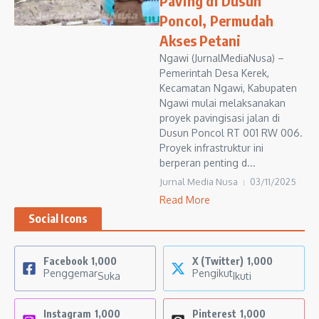
Paving di Dusun
Poncol, Permudah
Akses Petani
Ngawi (JurnalMediaNusa) –
Pemerintah Desa Kerek,
Kecamatan Ngawi, Kabupaten
Ngawi mulai melaksanakan
proyek pavingisasi jalan di
Dusun Poncol RT 001 RW 006.
Proyek infrastruktur ini
berperan penting d...
Jurnal Media Nusa
03/11/2025
Read More
Social Icons
Facebook
1,000
X (Twitter)
1,000
Penggemar
Pengikut
Suka
Ikuti
Instagram
1,000
Pinterest
1,000