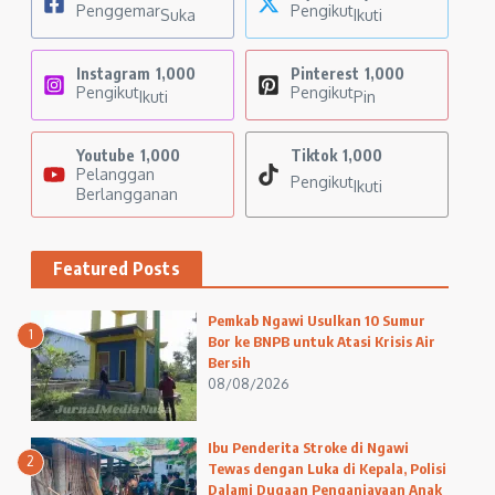
Penggemar
Pengikut
Suka
Ikuti
Instagram
1,000
Pinterest
1,000
Pengikut
Pengikut
Ikuti
Pin
Youtube
1,000
Tiktok
1,000
Pelanggan
Pengikut
Ikuti
Berlangganan
Featured Posts
Pemkab Ngawi Usulkan 10 Sumur
1
Bor ke BNPB untuk Atasi Krisis Air
Bersih
08/08/2026
Ibu Penderita Stroke di Ngawi
2
Tewas dengan Luka di Kepala, Polisi
Dalami Dugaan Penganiayaan Anak