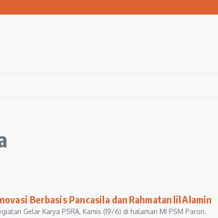
 Bola ke Pemerintah Pusat
san Warga Terdampak Kekeringan
1 Ngawi Gelar Seminar Golden Parenting
a
novasi Berbasis Pancasila dan Rahmatan lil Alamin
egiatan Gelar Karya P5RA, Kamis (19/6) di halaman MI PSM Paron.