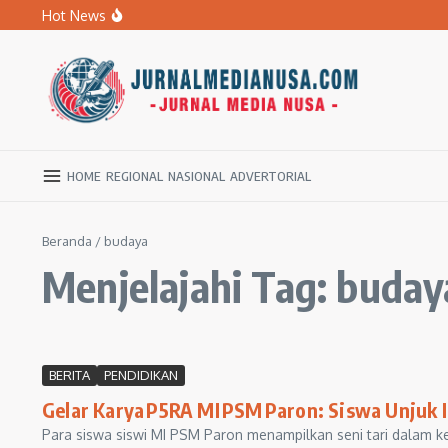
Lewati ke konten
Hot News
Banyak Sekolah Rusak, DPRD Ngawi Desak Dikbud Jemput
BPBD Ngawi Mulai Distribusikan Air Bersih untuk Ratu
Kupas Pola Asuh Berbasis Otak Anak, SD Muhammadiyah 
HOME
REGIONAL
NASIONAL
ADVERTORIAL
Beranda
/
budaya
Menjelajahi Tag: buday
BERITA
PENDIDIKAN
Gelar Karya P5RA MI PSM Paron: Siswa Unjuk I
Para siswa siswi MI PSM Paron menampilkan seni tari dalam k