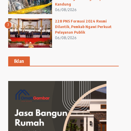
Kandung
06/08/2026
228 PNS Formasi 2024 Resmi
3
Dilantik, Pemkab Ngawi Perkuat
Pelayanan Publik
06/08/2026
Iklan