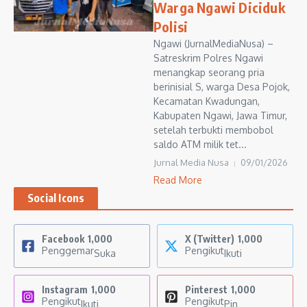
Warga Ngawi Diciduk
Polisi
Ngawi (JurnalMediaNusa) –
Satreskrim Polres Ngawi
menangkap seorang pria
berinisial S, warga Desa Pojok,
Kecamatan Kwadungan,
Kabupaten Ngawi, Jawa Timur,
setelah terbukti membobol
saldo ATM milik tet...
Jurnal Media Nusa
09/01/2026
Read More
Social Icons
Facebook
1,000
X (Twitter)
1,000
Penggemar
Pengikut
Suka
Ikuti
Instagram
1,000
Pinterest
1,000
Pengikut
Pengikut
Ikuti
Pin