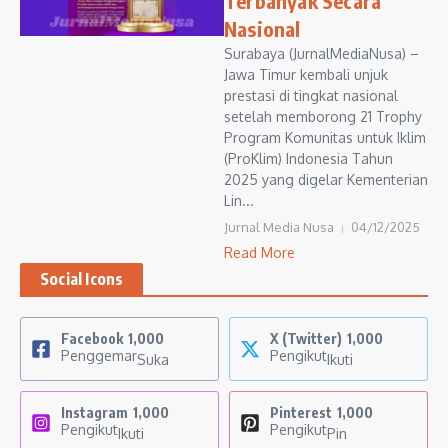
Terbanyak Secara
Nasional
Surabaya (JurnalMediaNusa) –
Jawa Timur kembali unjuk
prestasi di tingkat nasional
setelah memborong 21 Trophy
Program Komunitas untuk Iklim
(ProKlim) Indonesia Tahun
2025 yang digelar Kementerian
Lin...
Jurnal Media Nusa
04/12/2025
Read More
Social Icons
Facebook
1,000
X (Twitter)
1,000
Penggemar
Pengikut
Suka
Ikuti
Instagram
1,000
Pinterest
1,000
Pengikut
Pengikut
Ikuti
Pin