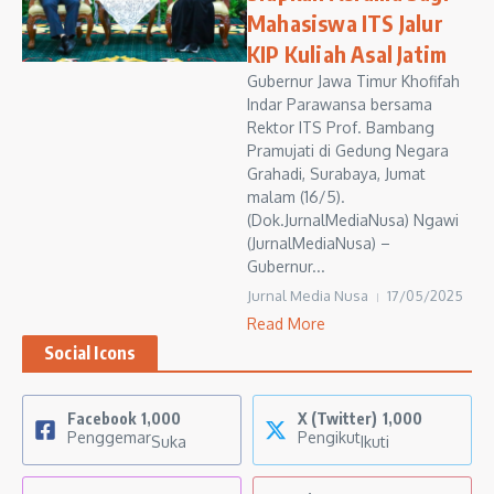
Mahasiswa ITS Jalur
KIP Kuliah Asal Jatim
Gubernur Jawa Timur Khofifah
Indar Parawansa bersama
Rektor ITS Prof. Bambang
Pramujati di Gedung Negara
Grahadi, Surabaya, Jumat
malam (16/5).
(Dok.JurnalMediaNusa) Ngawi
(JurnalMediaNusa) –
Gubernur...
Jurnal Media Nusa
17/05/2025
Read More
Social Icons
Facebook
1,000
X (Twitter)
1,000
Penggemar
Pengikut
Suka
Ikuti