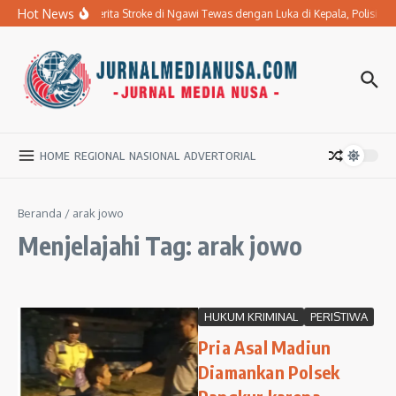
Lewati ke konten
Hot News
Ibu Penderita Stroke di Ngawi Tewas dengan Luka di Kepala, Polisi
HOME
REGIONAL
NASIONAL
ADVERTORIAL
Beranda
/
arak jowo
Menjelajahi Tag: arak jowo
HUKUM KRIMINAL
PERISTIWA
Pria Asal Madiun
Diamankan Polsek