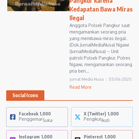
Pangkur karena
Kedapatan Bawa Miras
Ilegal
Anggota Polsek Pangkur saat
mengamankan seorang pria
yang membawa miras ilegal.
(Dok.JurnalMediaNusa) Ngawi
(JurnalMediaNusa) – Unit
patroli Polsek Pangkur, Polres
Ngawi, mengamankan seorang
pria beri...
Jurnal Media Nusa
03/06/2025
Read More
Social Icons
Facebook
1,000
X (Twitter)
1,000
Penggemar
Pengikut
Suka
Ikuti
Instagram
1,000
Pinterest
1,000