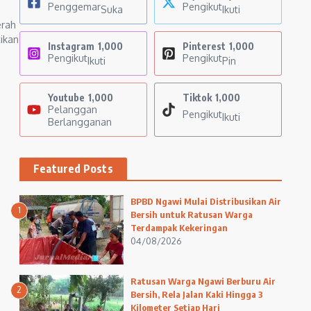
Penggemar
Pengikut
Suka
Ikuti
erah
ikan
Instagram
1,000
Pinterest
1,000
Pengikut
Pengikut
Ikuti
Pin
Youtube
1,000
Tiktok
1,000
Pelanggan
Pengikut
Ikuti
Berlangganan
Featured Posts
BPBD Ngawi Mulai Distribusikan Air
1
Bersih untuk Ratusan Warga
Terdampak Kekeringan
04/08/2026
Ratusan Warga Ngawi Berburu Air
2
Bersih, Rela Jalan Kaki Hingga 3
Kilometer Setiap Hari