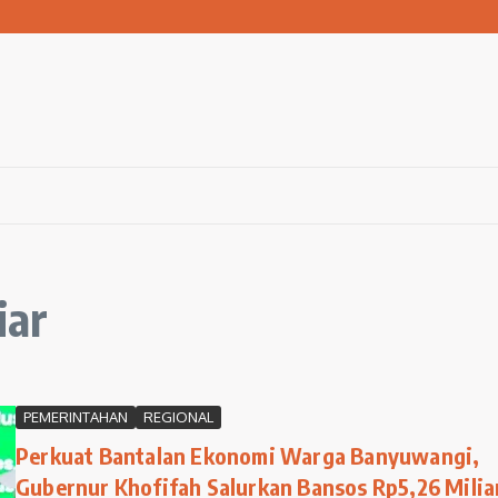
 Bola ke Pemerintah Pusat
san Warga Terdampak Kekeringan
1 Ngawi Gelar Seminar Golden Parenting
iar
PEMERINTAHAN
REGIONAL
Perkuat Bantalan Ekonomi Warga Banyuwangi,
Gubernur Khofifah Salurkan Bansos Rp5,26 Milia