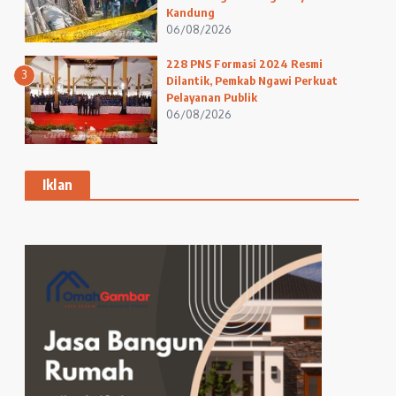
Kandung
06/08/2026
228 PNS Formasi 2024 Resmi
3
Dilantik, Pemkab Ngawi Perkuat
Pelayanan Publik
06/08/2026
Iklan