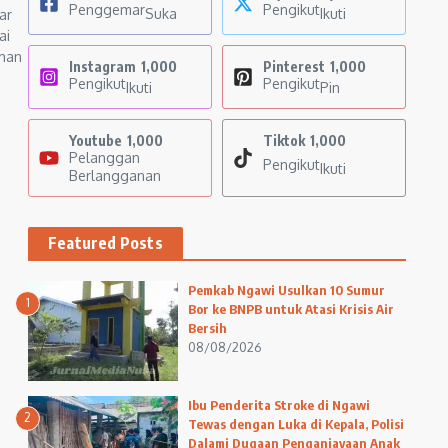
Penggemar
Pengikut
Suka
Ikuti
ar
ai
ahan
Instagram
1,000
Pinterest
1,000
Pengikut
Pengikut
Ikuti
Pin
Youtube
1,000
Tiktok
1,000
Pelanggan
Pengikut
Ikuti
Berlangganan
Featured Posts
Pemkab Ngawi Usulkan 10 Sumur
1
Bor ke BNPB untuk Atasi Krisis Air
Bersih
08/08/2026
Ibu Penderita Stroke di Ngawi
2
Tewas dengan Luka di Kepala, Polisi
Dalami Dugaan Penganiayaan Anak