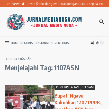
Lewati ke konten
Hot News
Ibu Penderita Stroke di Ngawi Tewas dengan Luka di Kepala, Polis
HOME
REGIONAL
NASIONAL
ADVERTORIAL
Beranda
/
1107ASN
Menjelajahi Tag: 1107ASN
PEMERINTAHAN
RAGAM
Bupati Ngawi
Kukuhkan 1.107 PPPK,