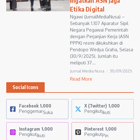
Ingatkan ASN Jaga
Etika Digital
Ngawi (JurnalMediaNusa) –
Sebanyak 1.107 Aparatur Sipil
Negara Pegawai Pemerintah
dengan Perjanjian Kerja (ASN
PPPK) resmi dikukuhkan di
Pendopo Wedya Graha, Selasa
(30/9/2025). Jumlah itu
meliputi 37...
Jurnal Media Nusa
30/09/2025
Read More
Social Icons
Facebook
1,000
X (Twitter)
1,000
Penggemar
Pengikut
Suka
Ikuti
Instagram
1,000
Pinterest
1,000
Pengikut
Pengikut
Ikuti
Pin