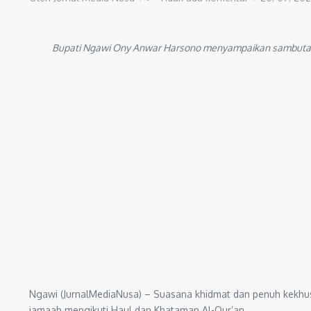
Bupati Ngawi Ony Anwar Harsono menyampaikan sambutan d
Ngawi (JurnalMediaNusa) – Suasana khidmat dan penuh kekhus
jamaah mengikuti Haul dan Khataman Al-Qur’an.