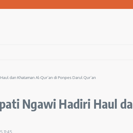
san Warga Terdampak Kekeringan
1 Ngawi Gelar Seminar Golden Parenting
 Hingga 3 Kilometer Setiap Hari
i Haul dan Khataman Al-Qur’an di Ponpes Darul Qur’an
pati Ngawi Hadiri Haul d
25
11:45