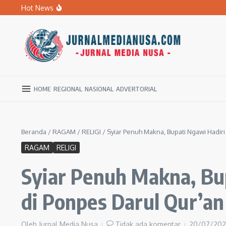
Lewati ke konten
Hot News
BPBD Ngawi Mulai Distribusikan Air Bersih untuk Ratu
Kupas Pola Asuh Berbasis Otak Anak, SD Muhammadiyah 
Ratusan Warga Ngawi Berburu Air Bersih, Rela Jalan Kaki
HOME
REGIONAL
NASIONAL
ADVERTORIAL
Beranda
/
RAGAM
/
RELIGI
/
Syiar Penuh Makna, Bupati Ngawi Hadir
RAGAM
RELIGI
Syiar Penuh Makna, Bu
di Ponpes Darul Qur’an
Oleh
Jurnal Media Nusa
Tidak ada komentar
20/07/20