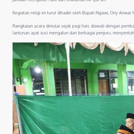
Kegiatan religi ini turut dihadiri oleh Bupati Ngawi, Ony A
Rangkaian acara dimulai sejak pagi hari, diawali dengan pemb
lantunan ayat suci mengalun dari berbagai penjuru, menyentuh 