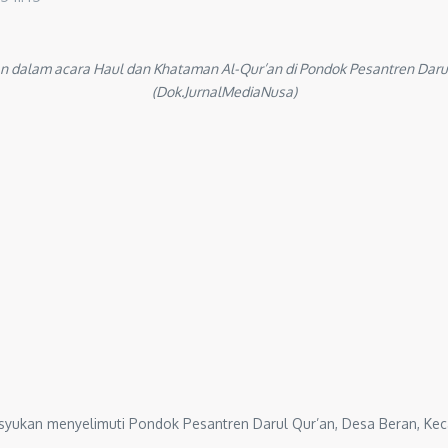
alam acara Haul dan Khataman Al-Qur’an di Pondok Pesantren Darul 
(Dok.JurnalMediaNusa)
yukan menyelimuti Pondok Pesantren Darul Qur’an, Desa Beran, Keca