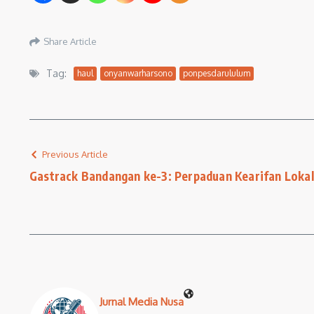
Share Article
Tag:
haul
onyanwarharsono
ponpesdarululum
Previous Article
Gastrack Bandangan ke-3: Perpaduan Kearifan Lokal
Jurnal Media Nusa