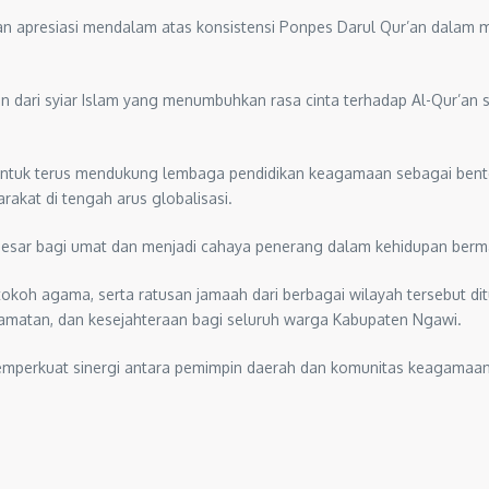
apresiasi mendalam atas konsistensi Ponpes Darul Qur’an dalam m
n dari syiar Islam yang menumbuhkan rasa cinta terhadap Al-Qur’an 
ntuk terus mendukung lembaga pendidikan keagamaan sebagai bent
rakat di tengah arus globalisasi.
esar bagi umat dan menjadi cahaya penerang dalam kehidupan berm
, tokoh agama, serta ratusan jamaah dari berbagai wilayah tersebut
matan, dan kesejahteraan bagi seluruh warga Kabupaten Ngawi.
ga memperkuat sinergi antara pemimpin daerah dan komunitas keagam