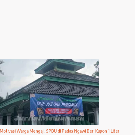
Motivasi Warga Mengaji, SPBU di Padas Ngawi Beri Kupon 1 Liter