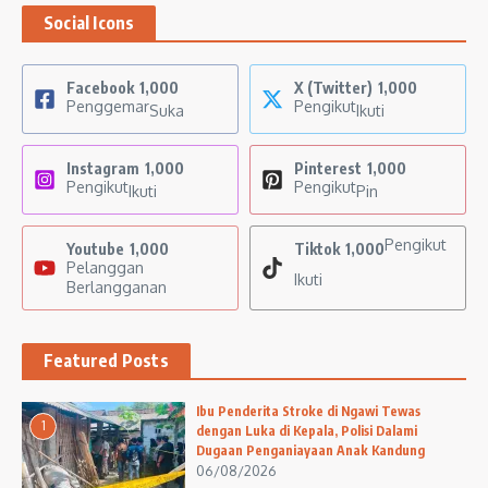
Social Icons
Facebook
1,000
X (Twitter)
1,000
Penggemar
Pengikut
Suka
Ikuti
Instagram
1,000
Pinterest
1,000
Pengikut
Pengikut
Ikuti
Pin
Pengikut
Youtube
1,000
Tiktok
1,000
Pelanggan
Ikuti
Berlangganan
Featured Posts
Ibu Penderita Stroke di Ngawi Tewas
1
dengan Luka di Kepala, Polisi Dalami
Dugaan Penganiayaan Anak Kandung
06/08/2026