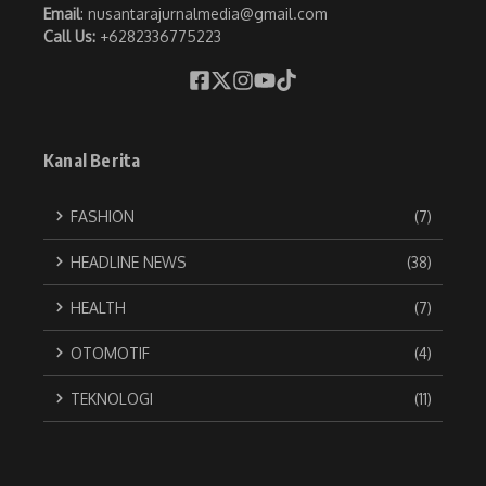
Email
: nusantarajurnalmedia@gmail.com
Call Us:
+6282336775223
Kanal Berita
FASHION
(7)
HEADLINE NEWS
(38)
HEALTH
(7)
OTOMOTIF
(4)
TEKNOLOGI
(11)