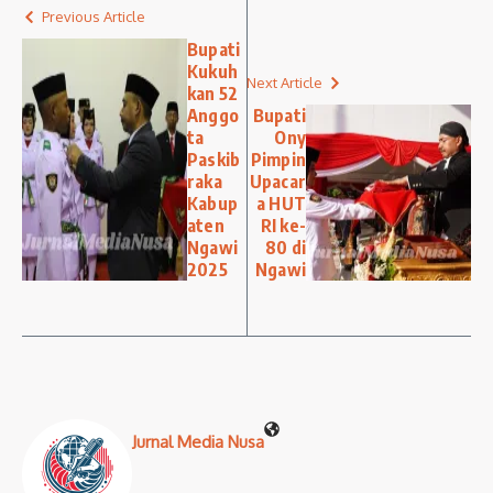
Previous Article
Bupati
Kukuh
Next Article
kan 52
Anggo
Bupati
ta
Ony
Paskib
Pimpin
raka
Upacar
Kabup
a HUT
aten
RI ke-
Ngawi
80 di
2025
Ngawi
Jurnal Media Nusa