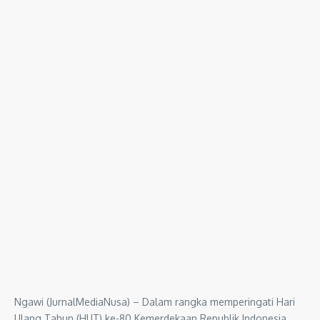
Ngawi (JurnalMediaNusa) – Dalam rangka memperingati Hari
Ulang Tahun (HUT) ke-80 Kemerdekaan Republik Indonesia,