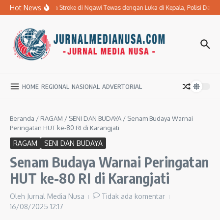
Lewati ke konten
Hot News
Ibu Penderita Stroke di Ngawi Tewas dengan Luka di Kepala, Polisi Dal
HOME
REGIONAL
NASIONAL
ADVERTORIAL
Beranda
/
RAGAM
/
SENI DAN BUDAYA
/
Senam Budaya Warnai
Peringatan HUT ke-80 RI di Karangjati
RAGAM
SENI DAN BUDAYA
Senam Budaya Warnai Peringatan
HUT ke-80 RI di Karangjati
Oleh
Jurnal Media Nusa
Tidak ada komentar
16/08/2025
12:17