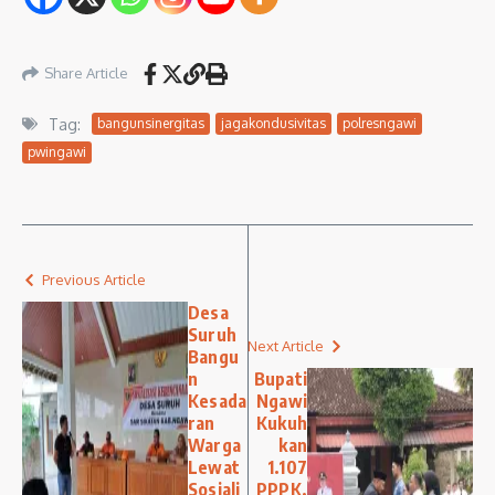
Share Article
Tag:
bangunsinergitas
jagakondusivitas
polresngawi
pwingawi
Previous Article
Desa
Suruh
Next Article
Bangu
n
Bupati
Kesada
Ngawi
ran
Kukuh
Warga
kan
Lewat
1.107
Sosiali
PPPK,