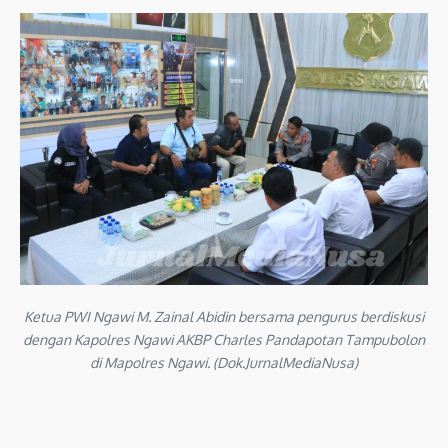
Ketua PWI Ngawi M. Zainal Abidin bersama pengurus berdiskusi
dengan Kapolres Ngawi AKBP Charles Pandapotan Tampubolon
di Mapolres Ngawi. (Dok.JurnalMediaNusa)