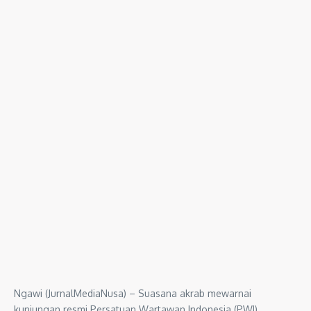
Ngawi (JurnalMediaNusa) – Suasana akrab mewarnai
kunjungan resmi Persatuan Wartawan Indonesia (PWI)