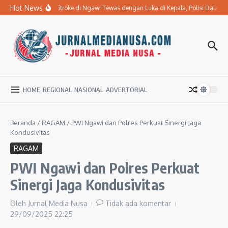
Lewati ke konten
Hot News
Ibu Penderita Stroke di Ngawi Tewas dengan Luka di Kepala, Polisi Dalam
HOME
REGIONAL
NASIONAL
ADVERTORIAL
Beranda
/
RAGAM
/
PWI Ngawi dan Polres Perkuat Sinergi Jaga
Kondusivitas
RAGAM
PWI Ngawi dan Polres Perkuat
Sinergi Jaga Kondusivitas
Oleh
Jurnal Media Nusa
Tidak ada komentar
29/09/2025
22:25