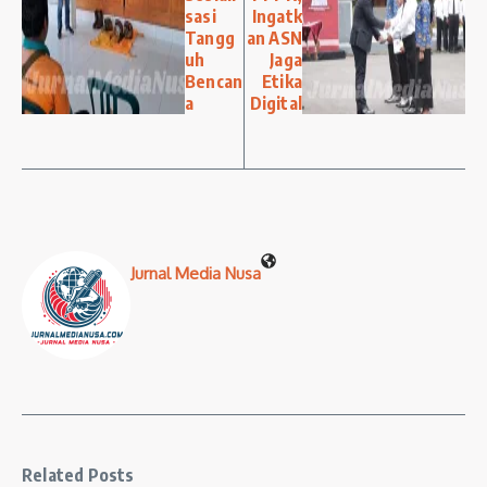
sasi
Ingatk
Tangg
an ASN
uh
Jaga
Bencan
Etika
a
Digital
Jurnal Media Nusa
Related Posts