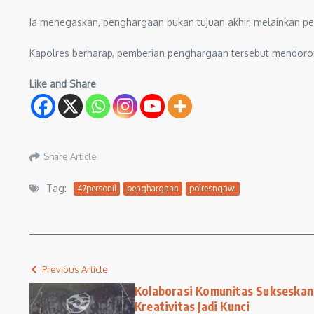
Ia menegaskan, penghargaan bukan tujuan akhir, melainkan p
Kapolres berharap, pemberian penghargaan tersebut mendoron
Like and Share
Share Article
Tag:
47personil
penghargaan
polresngawi
Previous Article
Kolaborasi Komunitas Sukseskan 
Kreativitas Jadi Kunci