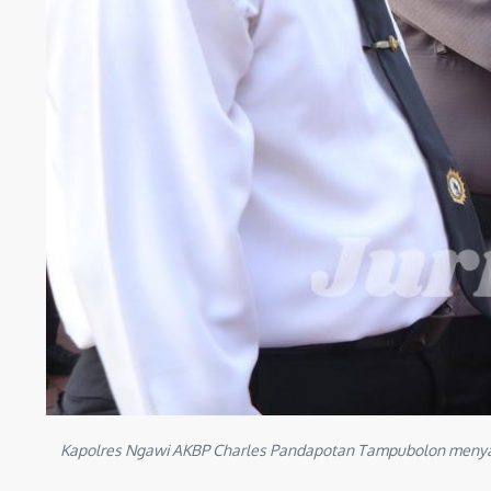
Kapolres Ngawi AKBP Charles Pandapotan Tampubolon menyala