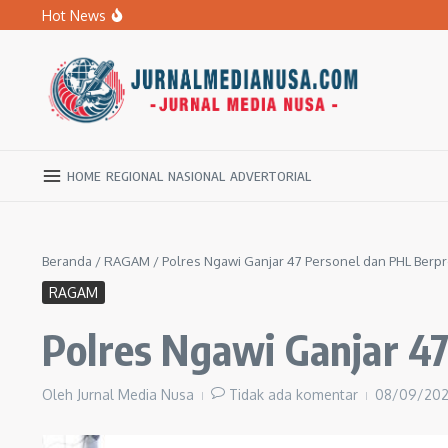
Lewati ke konten
Hot News
Banyak Sekolah Rusak, DPRD Ngawi Desak Dikbud Jemput
BPBD Ngawi Mulai Distribusikan Air Bersih untuk Ratu
Kupas Pola Asuh Berbasis Otak Anak, SD Muhammadiyah 
HOME
REGIONAL
NASIONAL
ADVERTORIAL
Beranda
/
RAGAM
/
Polres Ngawi Ganjar 47 Personel dan PHL Berpr
RAGAM
Polres Ngawi Ganjar 47
Oleh
Jurnal Media Nusa
Tidak ada komentar
08/09/20