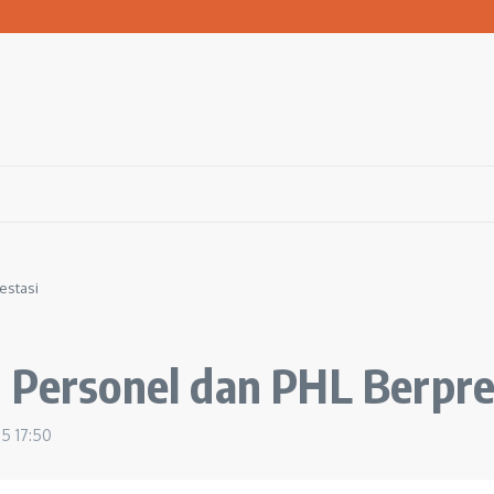
 Bola ke Pemerintah Pusat
san Warga Terdampak Kekeringan
1 Ngawi Gelar Seminar Golden Parenting
estasi
 Personel dan PHL Berpre
25
17:50