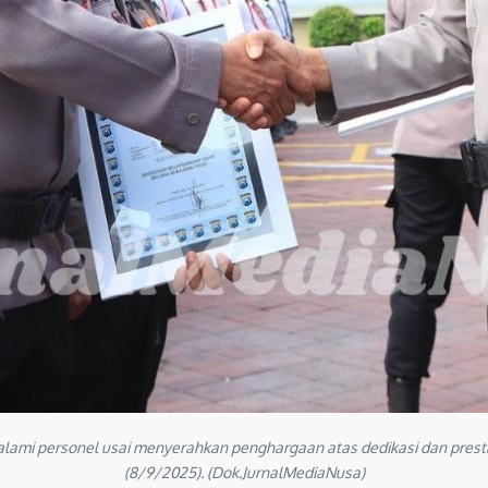
mi personel usai menyerahkan penghargaan atas dedikasi dan prestas
(8/9/2025). (Dok.JurnalMediaNusa)