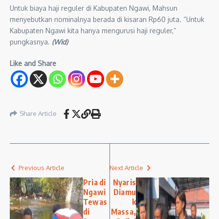
Untuk biaya haji reguler di Kabupaten Ngawi, Mahsun
menyebutkan nominalnya berada di kisaran Rp60 juta. “Untuk
Kabupaten Ngawi kita hanya mengurusi haji reguler,”
pungkasnya.
(Wid)
Like and Share
Share Article
Previous Article
Next Article
Pria di
Nyaris
Ngawi
Diamu
Tewas
k
di
Massa,