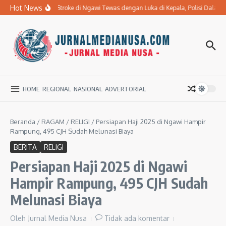
Lewati ke konten
Hot News
Ibu Penderita Stroke di Ngawi Tewas dengan Luka di Kepala, Polisi Dalam
HOME
REGIONAL
NASIONAL
ADVERTORIAL
Beranda
/
RAGAM
/
RELIGI
/
Persiapan Haji 2025 di Ngawi Hampir
Rampung, 495 CJH Sudah Melunasi Biaya
BERITA
RELIGI
Persiapan Haji 2025 di Ngawi
Hampir Rampung, 495 CJH Sudah
Melunasi Biaya
Oleh
Jurnal Media Nusa
Tidak ada komentar