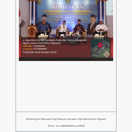
Bimbingan Manasik Haji Massal Jemaah Haji Kabupaten Ngawi
(Dok.JurnalMediaNusa/Wid)