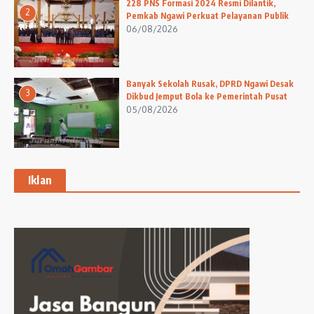
228 PNS Formasi 2024 Resmi Dilantik,
2
Pemkab Ngawi Perkuat Pelayanan Publik
06/08/2026
Banyak Sekolah Rusak, DPRD Ngawi Desak
3
Dikbud Jemput Bola ke Pemerintah Pusat
05/08/2026
Iklan