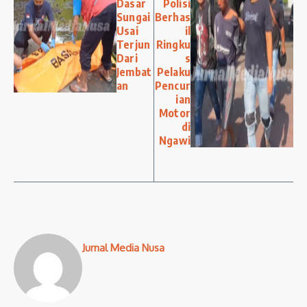
Dasar
Polisi
Sungai
Berhas
Usai
il
Terjun
Ringku
Dari
s
Jembat
Pelaku
an
Pencur
ian
Motor
di
Ngawi
Jurnal Media Nusa