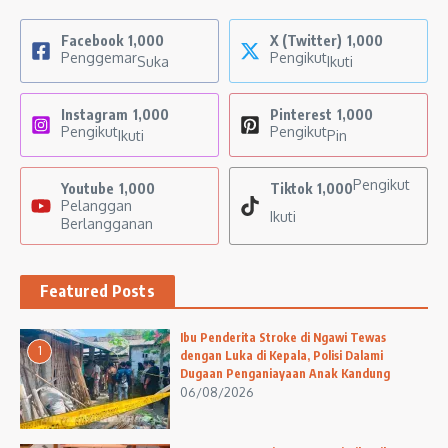
Facebook
1,000
X (Twitter)
1,000
Penggemar
Pengikut
Suka
Ikuti
Instagram
1,000
Pinterest
1,000
Pengikut
Pengikut
Ikuti
Pin
Pengikut
Youtube
1,000
Tiktok
1,000
Pelanggan
Ikuti
Berlangganan
Featured Posts
Ibu Penderita Stroke di Ngawi Tewas
1
dengan Luka di Kepala, Polisi Dalami
Dugaan Penganiayaan Anak Kandung
06/08/2026