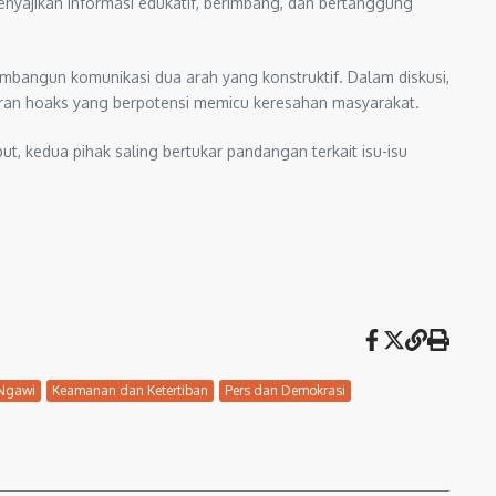
yajikan informasi edukatif, berimbang, dan bertanggung
mbangun komunikasi dua arah yang konstruktif. Dalam diskusi,
aran hoaks yang berpotensi memicu keresahan masyarakat.
t, kedua pihak saling bertukar pandangan terkait isu-isu
 Ngawi
Keamanan dan Ketertiban
Pers dan Demokrasi