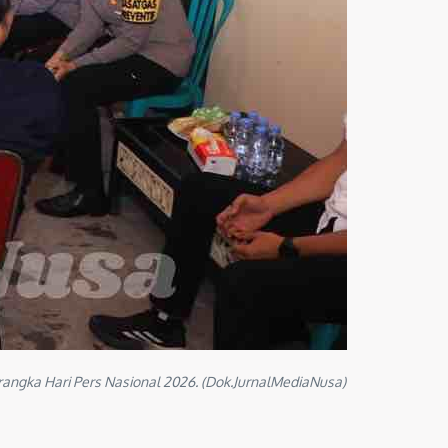
angka Hari Pers Nasional 2026. (Dok.JurnalMediaNusa)