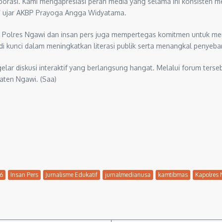
asi. Kami mengapresiasi peran media yang selama ini konsisten men
,” ujar AKBP Prayoga Angga Widyatama.
ial. Polres Ngawi dan insan pers juga mempertegas komitmen untuk me
i kunci dalam meningkatkan literasi publik serta menangkal penyeb
r diskusi interaktif yang berlangsung hangat. Melalui forum tersebu
paten Ngawi. (Saa)
6
Insan Pers
Jurnalisme Edukatif
jurnalmedianusa
kamtibmas
Kapolres