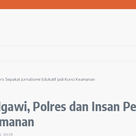
san Warga Terdampak Kekeringan
1 Ngawi Gelar Seminar Golden Parenting
 Hingga 3 Kilometer Setiap Hari
ers Sepakat Jurnalisme Edukatif Jadi Kunci Keamanan
awi, Polres dan Insan Pe
eamanan
26
20:01