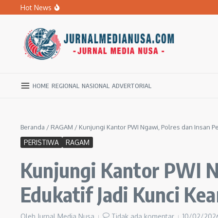
Lewati ke konten
Hot News
BPBD Ngawi Mulai Distribusikan Air Bersih untuk Ratu
Kupas Pola Asuh Berbasis Otak Anak, SD Muhammadiyah 
Ratusan Warga Ngawi Berburu Air Bersih, Rela Jalan Kaki
HOME
REGIONAL
NASIONAL
ADVERTORIAL
Beranda
/
RAGAM
/
Kunjungi Kantor PWI Ngawi, Polres dan Insan P
PERISTIWA
RAGAM
Kunjungi Kantor PWI Ng
Edukatif Jadi Kunci K
Oleh
Jurnal Media Nusa
Tidak ada komentar
10/02/20