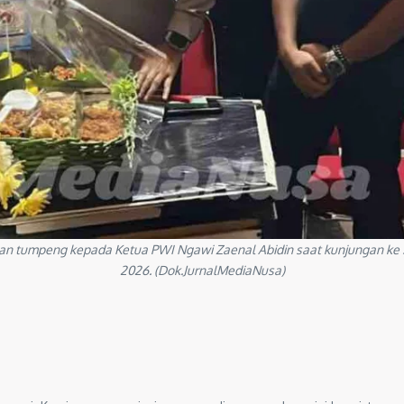
tumpeng kepada Ketua PWI Ngawi Zaenal Abidin saat kunjungan ke Se
2026. (Dok.JurnalMediaNusa)