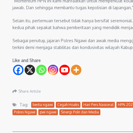
“Momentum HPN ini kami manfaatkan untuk memperkuat kolabor
jawab. Dan sehingga membantu tugas kepolisian di lapangan
Selain itu, pertemuan tersebut tidak hanya bersifat seremon
kedua pihak sepakat bahwa pemberitaan yang mendidik menjad
Sebagai penutup, jajaran Polres Ngawi dan awak media menggela
terkini demi menjaga stabilitas dan kondusivitas wilayah Kabu
Like and Share
Share Article
Tag:
berita ngawi
Cegah Hoaks
Hari Pers Nasional
HPN 202
Polres Ngawi
pwi ngawi
Sinergi Polri dan Media