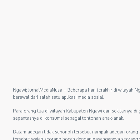
Ngawi; JurnalMediaNusa – Beberapa hari terakhir di wilayah Ng
berawal dari salah satu aplikasi media sosial.
Para orang tua di wilayah Kabupaten Ngawi dan sekitarnya di 
sepantasnya di konsumsi sebagai tontonan anak-anak.
Dalam adegan tidak senonoh tersebut nampak adegan orang d
tersebut wajah seorang bocah dengan pasangannya seorang 