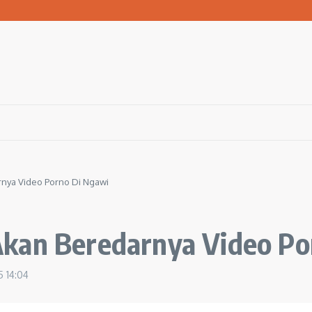
san Warga Terdampak Kekeringan
1 Ngawi Gelar Seminar Golden Parenting
 Hingga 3 Kilometer Setiap Hari
nya Video Porno Di Ngawi
kan Beredarnya Video Po
25
14:04