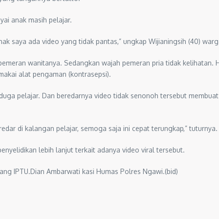
ai anak masih pelajar.
ak saya ada video yang tidak pantas,” ungkap Wijianingsih (40) war
h pemeran wanitanya. Sedangkan wajah pemeran pria tidak kelihatan. 
makai alat pengaman (kontrasepsi).
duga pelajar. Dan beredarnya video tidak senonoh tersebut membua
dar di kalangan pelajar, semoga saja ini cepat terungkap,” tuturnya.
yelidikan lebih lanjut terkait adanya video viral tersebut.
terang IPTU.Dian Ambarwati kasi Humas Polres Ngawi.(bid)