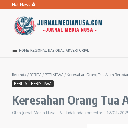
Lewati ke konten
Hot News
BPBD Ngawi Mulai Distribusikan Air Bersih untuk Ratu
Kupas Pola Asuh Berbasis Otak Anak, SD Muhammadiyah 
Ratusan Warga Ngawi Berburu Air Bersih, Rela Jalan Kaki
HOME
REGIONAL
NASIONAL
ADVERTORIAL
Beranda
/
BERITA
/
PERISTIWA
/
Keresahan Orang Tua Akan Beredar
BERITA
PERISTIWA
Keresahan Orang Tua A
Oleh
Jurnal Media Nusa
Tidak ada komentar
19/04/20