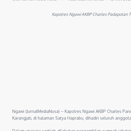
Kapolres Ngawi AKBP Charles Padapotan Tam
Ngawi (JurnalMediaNusa) – Kapolres Ngawi AKBP Charles Pand
Karangjati, di halaman Satya Haprabu, dihadiri seluruh anggota
Dalam upacara sertijab, dilakukan pengambilan sumpah jabatan