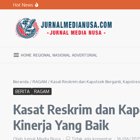
Lewati ke konten
Hot News
Khofifah dan AHY Resmikan Program Pengentasan Permu
Kado HUT ke-81 RI, Khofifah Bebaskan Pajak Daerah Se
Peringati Hari Sungai Nasional 2026, Khofifah Ajak Mas
HOME
REGIONAL
NASIONAL
ADVERTORIAL
Beranda
/
RAGAM
/
Kasat Reskrim dan Kapolsek Berganti, Kapolres 
BERITA
RAGAM
Kasat Reskrim dan Kap
Kinerja Yang Baik
Oleh
Jurnal Media Nusa
Tidak ada komentar
16/06/20