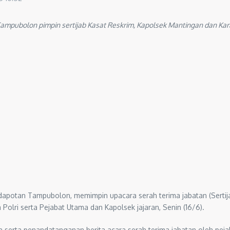
pubolon pimpin sertijab Kasat Reskrim, Kapolsek Mantingan dan Karan
apotan Tampubolon, memimpin upacara serah terima jabatan (Sertija
 Polri serta Pejabat Utama dan Kapolsek jajaran, Senin (16/6).
 serta penandatanganan berita acara serah terima jabatan oleh peja