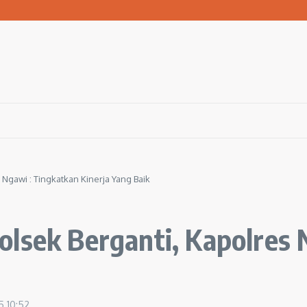
kiman Kumuh Terpadu di Gresik
lama Agustus 2026
yarakat Jaga Sungai Lewat Kolaborasi
Ngawi : Tingkatkan Kinerja Yang Baik
olsek Berganti, Kapolres 
25
10:52