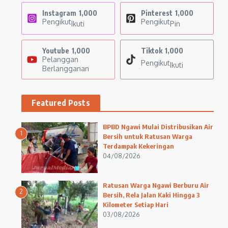
Instagram
1,000
Pinterest
1,000
Pengikut
Pengikut
Ikuti
Pin
Youtube
1,000
Tiktok
1,000
Pelanggan
Pengikut
Ikuti
Berlangganan
Featured Posts
BPBD Ngawi Mulai Distribusikan Air
1
Bersih untuk Ratusan Warga
Terdampak Kekeringan
04/08/2026
Ratusan Warga Ngawi Berburu Air
2
Bersih, Rela Jalan Kaki Hingga 3
Kilometer Setiap Hari
03/08/2026