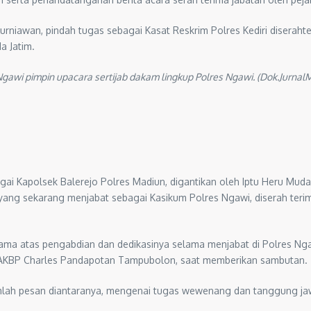
Kurniawan, pindah tugas sebagai Kasat Reskrim Polres Kediri diserah
da Jatim.
gawi pimpin upacara sertijab dakam lingkup Polres Ngawi. (Dok.Jurna
agai Kapolsek Balerejo Polres Madiun, digantikan oleh Iptu Heru M
 yang sekarang menjabat sebagai Kasikum Polres Ngawi, diserah te
ama atas pengabdian dan dedikasinya selama menjabat di Polres Ngawi
i AKBP Charles Pandapotan Tampubolon, saat memberikan sambutan.
umlah pesan diantaranya, mengenai tugas wewenang dan tanggung ja