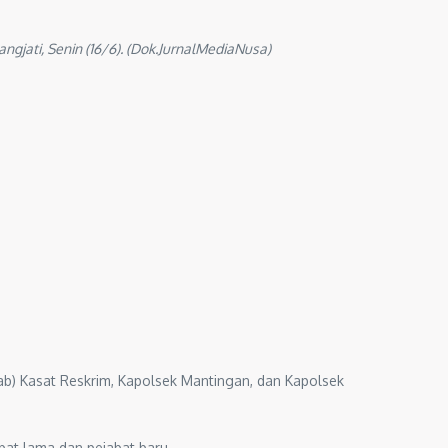
gjati, Senin (16/6). (Dok.JurnalMediaNusa)
b) Kasat Reskrim, Kapolsek Mantingan, dan Kapolsek
bat lama dan pejabat baru.