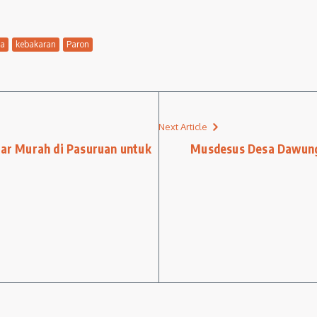
sa
kebakaran
Paron
Next Article
sar Murah di Pasuruan untuk
Musdesus Desa Dawung