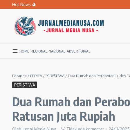
Lewati ke konten
Hot News
BPBD Ngawi Mulai Distribusikan Air Bersih untuk Ratu
Kupas Pola Asuh Berbasis Otak Anak, SD Muhammadiyah 
Ratusan Warga Ngawi Berburu Air Bersih, Rela Jalan Kaki
HOME
REGIONAL
NASIONAL
ADVERTORIAL
Beranda
/
BERITA
/
PERISTIWA
/
Dua Rumah dan Perabotan Ludes Ter
PERISTIWA
Dua Rumah dan Perabot
Ratusan Juta Rupiah
Oleh
Jurnal Media Nusa
Tidak ada komentar
24/11/202