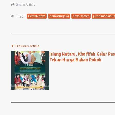
Share Article
Tag:
BeritaNgawi
damkarngawi
desa semen
jurnalmedianu
Previous Article
Jelang Nataru, Khofifah Gelar Pa
Tekan Harga Bahan Pokok