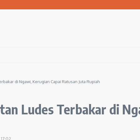
san Warga Terdampak Kekeringan
1 Ngawi Gelar Seminar Golden Parenting
 Hingga 3 Kilometer Setiap Hari
bakar di Ngawi, Kerugian Capai Ratusan Juta Rupiah
an Ludes Terbakar di Nga
5
17:02