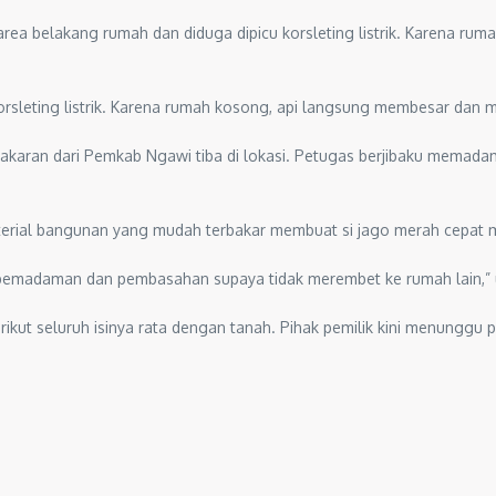
area belakang rumah dan diduga dipicu korsleting listrik. Karena r
 korsleting listrik. Karena rumah kosong, api langsung membesar dan
karan dari Pemkab Ngawi tiba di lokasi. Petugas berjibaku memadamk
erial bangunan yang mudah terbakar membuat si jago merah cepat 
n pemadaman dan pembasahan supaya tidak merembet ke rumah lain,” 
ikut seluruh isinya rata dengan tanah. Pihak pemilik kini menunggu p