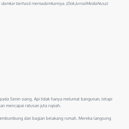
as damkar berhasil memadamkannya. (Dok.JurnalMediaNusa)
ada Senin siang. Api tidak hanya melumat bangunan, tetapi
kan mencapai ratusan juta rupiah.
al membumbung dari bagian belakang rumah. Mereka langsung