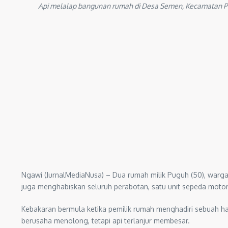
Api melalap bangunan rumah di Desa Semen, Kecamatan Pa
Ngawi (JurnalMediaNusa) – Dua rumah milik Puguh (50), warg
juga menghabiskan seluruh perabotan, satu unit sepeda motor, 
Kebakaran bermula ketika pemilik rumah menghadiri sebuah h
berusaha menolong, tetapi api terlanjur membesar.