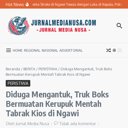
Lewati ke konten
Hot News
Ibu Penderita Stroke di Ngawi Tewas dengan Luka di Kepala, Polisi 
HOME
REGIONAL
NASIONAL
ADVERTORIAL
Beranda
/
BERITA
/
PERISTIWA
/
Diduga Mengantuk, Truk Boks
Bermuatan Kerupuk Mentah Tabrak Kios di Ngawi
PERISTIWA
Diduga Mengantuk, Truk Boks
Bermuatan Kerupuk Mentah
Tabrak Kios di Ngawi
Oleh
Jurnal Media Nusa
Tidak ada komentar