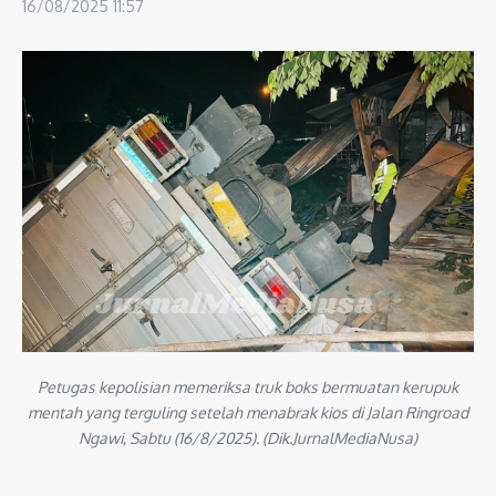
16/08/2025
11:57
Petugas kepolisian memeriksa truk boks bermuatan kerupuk
mentah yang terguling setelah menabrak kios di Jalan Ringroad
Ngawi, Sabtu (16/8/2025). (Dik.JurnalMediaNusa)