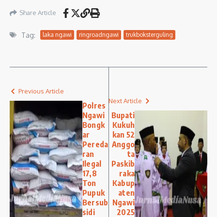
Share Article
Tag:
laka ngawi
ringroadngawi
trukboksterguling
Previous Article
Next Article
Polres
Ngawi
Bupati
Bongk
Kukuh
ar
kan 52
Pereda
Anggo
ran
ta
Ilegal
Paskib
17,8
raka
Ton
Kabup
Pupuk
aten
Bersub
Ngawi
sidi
2025