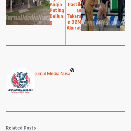
Angin
Pastik
Puting
an
Beliun
Takara
g
n BBM
Akurat
Jurnal Media Nusa
Related Posts