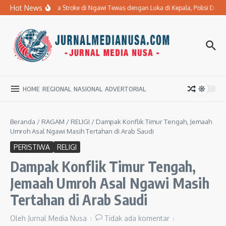
Lewati ke konten
Hot News
Ibu Penderita Stroke di Ngawi Tewas dengan Luka di Kepala, Polisi Dal
HOME
REGIONAL
NASIONAL
ADVERTORIAL
Beranda
/
RAGAM
/
RELIGI
/
Dampak Konflik Timur Tengah, Jemaah
Umroh Asal Ngawi Masih Tertahan di Arab Saudi
PERISTIWA
RELIGI
Dampak Konflik Timur Tengah,
Jemaah Umroh Asal Ngawi Masih
Tertahan di Arab Saudi
Oleh
Jurnal Media Nusa
Tidak ada komentar